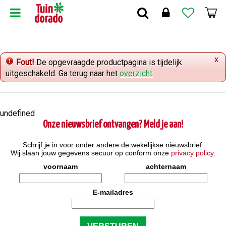
G
a
n
a
a
x
r
Fout!
De opgevraagde productpagina is tijdelijk
c
uitgeschakeld. Ga terug naar het
overzicht
.
o
n
t
undefined
e
Onze nieuwsbrief ontvangen? Meld je aan!
n
t
Schrijf je in voor onder andere de wekelijkse nieuwsbrief:
Wij slaan jouw gegevens secuur op conform onze
privacy policy
.
voornaam
achternaam
E-mailadres