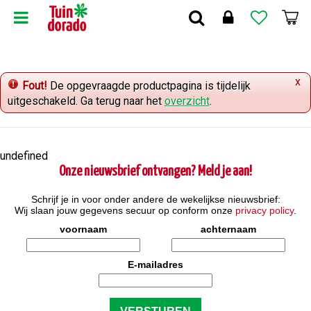
G
a
n
a
a
x
r
Fout!
De opgevraagde productpagina is tijdelijk
c
uitgeschakeld. Ga terug naar het
overzicht
.
o
n
t
undefined
e
Onze nieuwsbrief ontvangen? Meld je aan!
n
t
Schrijf je in voor onder andere de wekelijkse nieuwsbrief:
Wij slaan jouw gegevens secuur op conform onze
privacy policy
.
voornaam
achternaam
E-mailadres