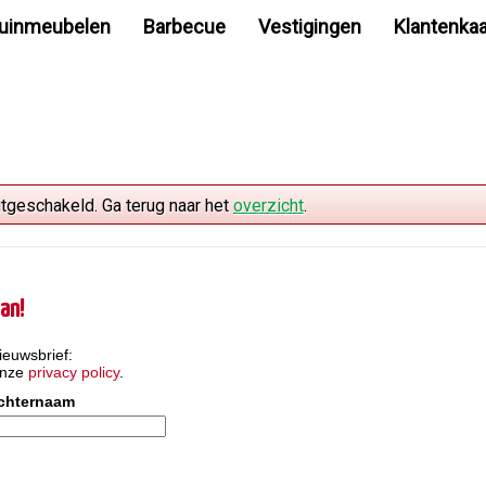
uinmeubelen
Barbecue
Vestigingen
Klantenkaa
itgeschakeld. Ga terug naar het
overzicht
.
an!
ieuwsbrief:
onze
privacy policy
.
chternaam