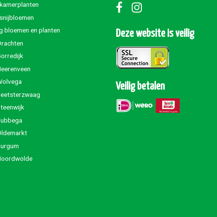
 kamerplanten
 snijbloemen
g bloemen en planten
Deze website is veilig
Drachten
orredijk
Heerenveen
Wolvega
Veilig betalen
Beetsterzwaag
teenwijk
Jubbega
Oldemarkt
Burgum
Noordwolde