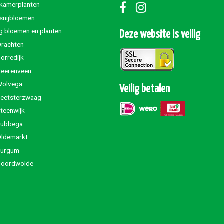
 kamerplanten
 snijbloemen
g bloemen en planten
Deze website is veilig
Drachten
orredijk
Heerenveen
Wolvega
Veilig betalen
Beetsterzwaag
teenwijk
Jubbega
Oldemarkt
Burgum
Noordwolde