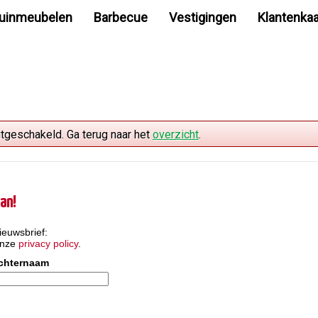
uinmeubelen
Barbecue
Vestigingen
Klantenkaa
itgeschakeld. Ga terug naar het
overzicht
.
an!
ieuwsbrief:
onze
privacy policy
.
chternaam