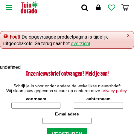
G
a
n
a
a
x
r
Fout!
De opgevraagde productpagina is tijdelijk
c
uitgeschakeld. Ga terug naar het
overzicht
.
o
n
t
undefined
e
Onze nieuwsbrief ontvangen? Meld je aan!
n
t
Schrijf je in voor onder andere de wekelijkse nieuwsbrief:
Wij slaan jouw gegevens secuur op conform onze
privacy policy
.
voornaam
achternaam
E-mailadres