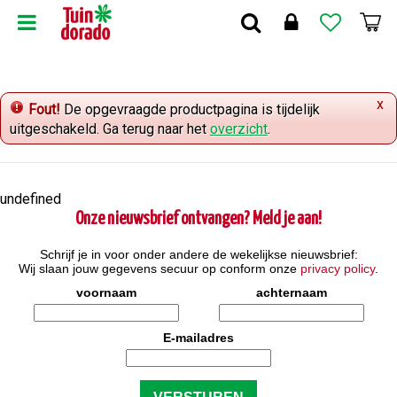
G
a
n
a
a
x
r
Fout!
De opgevraagde productpagina is tijdelijk
c
uitgeschakeld. Ga terug naar het
overzicht
.
o
n
t
undefined
e
Onze nieuwsbrief ontvangen? Meld je aan!
n
t
Schrijf je in voor onder andere de wekelijkse nieuwsbrief:
Wij slaan jouw gegevens secuur op conform onze
privacy policy
.
voornaam
achternaam
E-mailadres