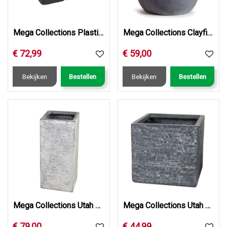
Mega Collections Plastic Insert Cubi W54H30
Mega Collections Clayfibre Egg Pot AuthGrey D45H43
€
72
,
99
€
59
,
00
Bekijken
Bestellen
Bekijken
Bestellen
Mega Collections Utah Cubihi Washed Grey W33H70
Mega Collections Utah Cubi Graphite W35H30
€
79
,
00
€
44
,
99