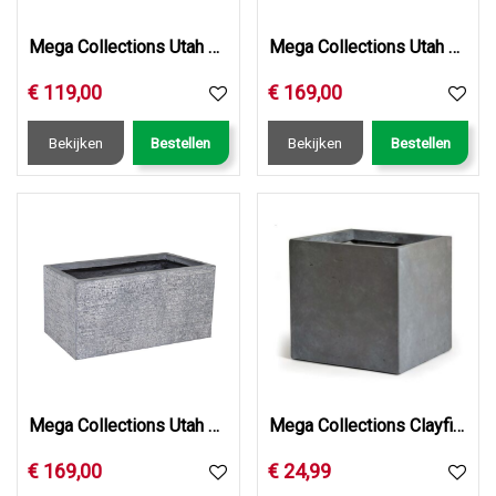
Mega Collections Utah Bigular Washed Grey L80W40H40
Mega Collections Utah Bigular Graphite L100W45H45
€
119
,
00
€
169
,
00
Bekijken
Bestellen
Bekijken
Bestellen
Mega Collections Utah Bigular Washed Grey L100W45H45
Mega Collections Clayfibre Cubi AuthGrey W28H28
€
169
,
00
€
24
,
99