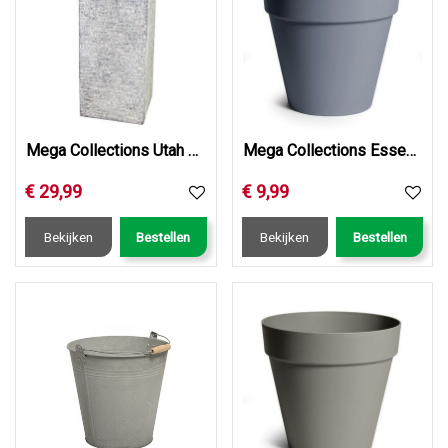
Mega Collections Utah Cubihi Washed Grey W20H50
Mega Collections Essence Rio Pebble Grey D39H35.3
€
29
,
99
€
9
,
99
Bekijken
Bestellen
Bekijken
Bestellen