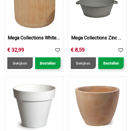
Mega Collections Whitewash Cylinder Vert. Rib D37H36
Mega Collections Zinc Old Look Con. Low w/handle D30H14
€
32
,
99
€
8
,
59
Bekijken
Bestellen
Bekijken
Bestellen