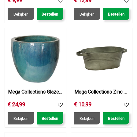
€
9
,
99
€
12
,
99
Bekijken
Bestellen
Bekijken
Bestellen
Mega Collections Glazed Egg Pot Celadon D30H26
Mega Collections Zinc Vintage Green Oval Low w/handle L33W2…
€
24
,
99
€
10
,
99
Bekijken
Bestellen
Bekijken
Bestellen