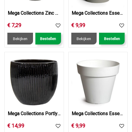
Mega Collections Zinc Old Look Bucket Wooden Handle D28H27
Mega Collections Essence Rio Pebble Sand D39H35.3
€
7
,
29
€
9
,
99
Bekijken
Bestellen
Bekijken
Bestellen
Mega Collections Portly Egg Rib Shiny Black D20H18
Mega Collections Essence Rio White D39H35.3
€
14
,
99
€
9
,
99