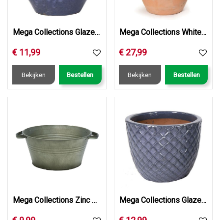
Mega Collections Glazed Belly Antique Grey D20H18
Mega Collections Whitewash Strawberry Pot 6cups D35H28.5
€
11
,
99
€
27
,
99
Bekijken
Bestellen
Bekijken
Bestellen
Mega Collections Zinc Vintage Green Con. Low w/handle D30H14
Mega Collections Glazed Egg Pineapple Antique Grey D22H18