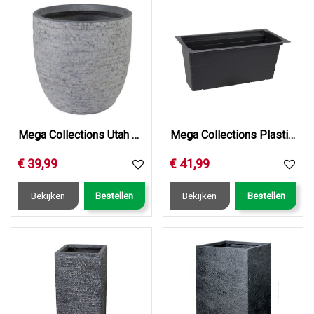
Mega Collections Utah Egg Pot Washed Grey D39H38
Mega Collections Plastic Insert Bigular Black L60W30H26
€
39
,
99
€
41
,
99
Bekijken
Bestellen
Bekijken
Bestellen