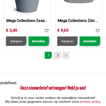
Mega Collections Essence Rio Pebble Grey D26H22.2
Mega Collections Zinc Old Look Oval Low w/handle L33W23H14
€
3
,
49
€
9
,
69
Bekijken
Bestellen
Bekijken
Bestellen
1
2
undefined
Onze nieuwsbrief ontvangen? Meld je aan!
Schrijf je in voor onder andere de wekelijkse nieuwsbrief:
Wij slaan jouw gegevens secuur op conform onze
privacy policy
.