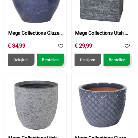
Mega Collections Glazed Belly Antique Grey D38H32
Mega Collections Utah Cubi Graphite W27H28
€
34
,
99
€
29
,
99
Bekijken
Bestellen
Bekijken
Bestellen