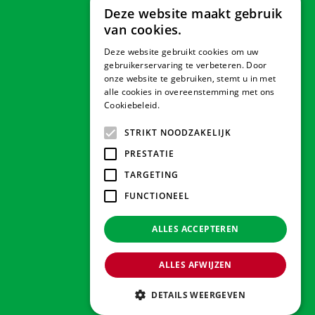
Deze website maakt gebruik
van cookies.
Deze website gebruikt cookies om uw
Veilig betalen
gebruikerservaring te verbeteren. Door
onze website te gebruiken, stemt u in met
alle cookies in overeenstemming met ons
Cookiebeleid.
Lees verder
Contact & Openingstijden
STRIKT NOODZAKELIJK
PRESTATIE
Tuindorado Drachten
TARGETING
FUNCTIONEEL
Tuindorado Gorredijk
ALLES ACCEPTEREN
Tuindorado Wolvega
ALLES AFWIJZEN
© 2026 Tuindorado
Green Solutions
DETAILS WEERGEVEN
Privacy policy