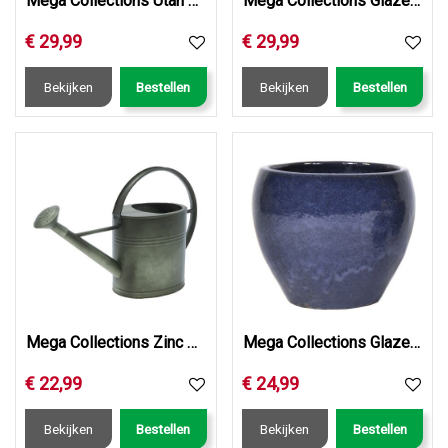
Mega Collections Utah Egg Pot Washed Grey D32H31
Mega Collections Glazed Egg Pineapple Antique Grey D29H24
€
29
,
99
€
29
,
99
Bekijken
Bestellen
Bekijken
Bestellen
Mega Collections Zinc Vintage Green Watering Can Oval 7L
Mega Collections Glazed Belly Antique Grey D28H25
€
22
,
99
€
24
,
99
Bekijken
Bestellen
Bekijken
Bestellen