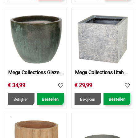
Mega Collections Glazed Egg Pot Moss Green D38H32
Mega Collections Utah Cubi Washed Grey W27H28
€
34
,
99
€
29
,
99
Bekijken
Bestellen
Bekijken
Bestellen