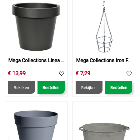
Mega Collections Linea Iris Flowerpot Anthracite D40H35
Mega Collections Iron Flower Frame Hanger Black D24H17
€
13
,
99
€
7
,
29
Bekijken
Bestellen
Bekijken
Bestellen