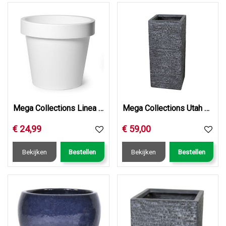
Mega Collections Linea Iris Flowerpot White D50H44
Mega Collections Utah Cubihi Graphite W27H60
€
24
,
99
€
59
,
00
Bekijken
Bestellen
Bekijken
Bestellen