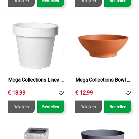
Bekijken
Bestellen
Bekijken
Bestellen
Mega Collections Linea Iris Flowerpot White D40H35
Mega Collections Bowl Ciotoloni 06360IZ D36.5H14
€
13
,
99
€
12
,
99
Bekijken
Bestellen
Bekijken
Bestellen