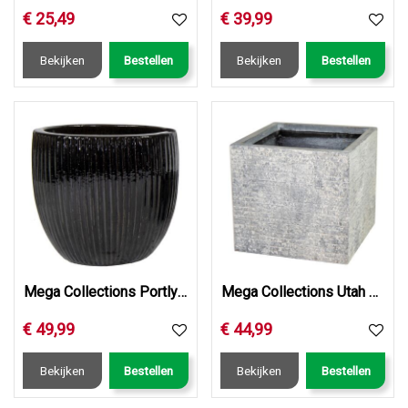
€
25
,
49
€
39
,
99
Bekijken
Bestellen
Bekijken
Bestellen
Mega Collections Portly Egg Rib Shiny Black D37H34
Mega Collections Utah Cubi Washed Grey W35H30
€
49
,
99
€
44
,
99
Bekijken
Bestellen
Bekijken
Bestellen