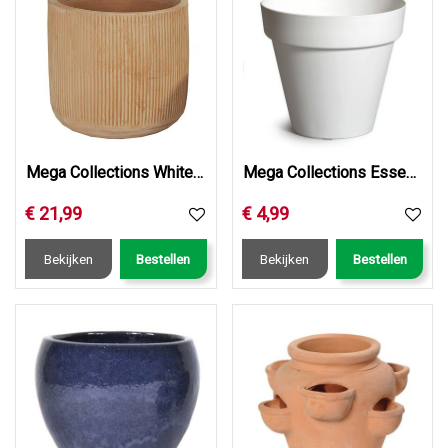
Mega Collections Whitewash Cylinder Vert. Rib D30H30
Mega Collections Essence Rio White D29H28.2
€
21
,
99
€
4
,
99
Bekijken
Bestellen
Bekijken
Bestellen