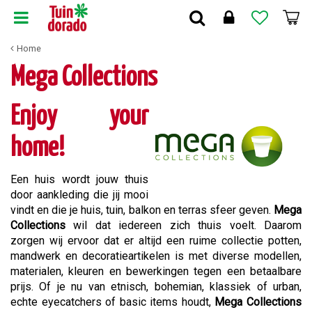
G
a
n
Home
a
a
Mega Collections
r
c
Enjoy your
o
n
home!
t
e
n
Een huis wordt jouw thuis
t
door aankleding die jij mooi
vindt en die je huis, tuin, balkon en terras sfeer geven.
Mega
Collections
wil dat iedereen zich thuis voelt. Daarom
zorgen wij ervoor dat er altijd een ruime collectie potten,
mandwerk en decoratieartikelen is met diverse modellen,
materialen, kleuren en bewerkingen tegen een betaalbare
prijs. Of je nu van etnisch, bohemian, klassiek of urban,
echte eyecatchers of basic items houdt,
Mega Collections