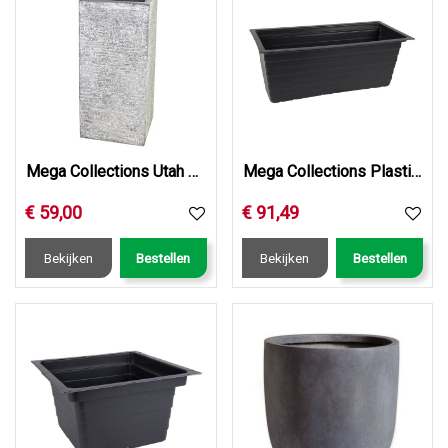
Mega Collections Utah Cubihi Washed Grey W27H60
Mega Collections Plastic Insert Bigular Black L100W46H30
€
59
,
00
€
91
,
49
Bekijken
Bestellen
Bekijken
Bestellen