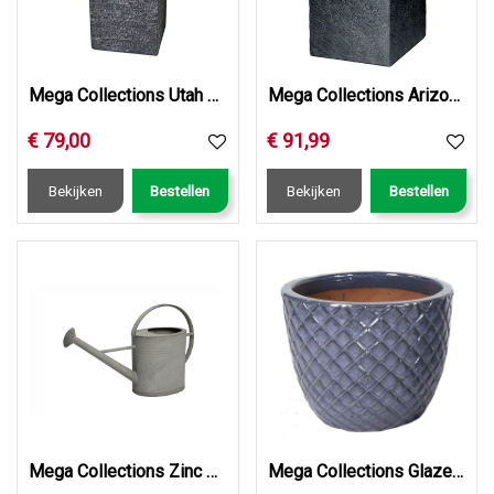
Mega Collections Utah Cubihi Graphite W34H71
Mega Collections Arizona Cubihi Graphite W33H70
€
79
,
00
€
91
,
99
Bekijken
Bestellen
Bekijken
Bestellen
Mega Collections Zinc Old Look Watering Can Oval 7L
Mega Collections Glazed Egg Pineapple Antique Grey D38H30