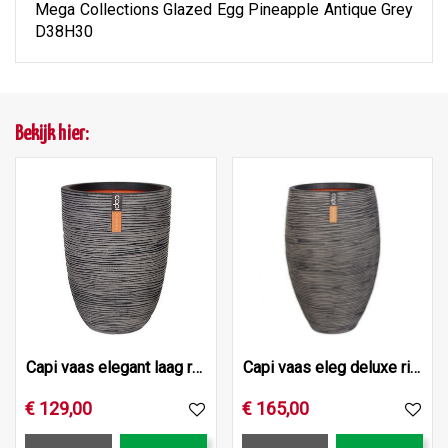
Mega Collections Glazed Egg Pineapple Antique Grey
D38H30
Bekijk hier:
Capi vaas elegant laag rib nl 46x58 antraciet
Capi vaas eleg deluxe rib nl d45h72 ant
€
129
,
00
€
165
,
00