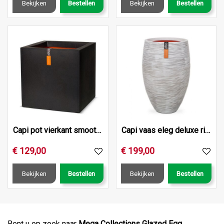
Bekijken
Bestellen
Bekijken
Bestellen
Capi pot vierkant smooth nl 50x50x50 zwart
Capi vaas eleg deluxe rib nl d56h84 ivr
€
129
,
00
€
199
,
00
Bekijken
Bestellen
Bekijken
Bestellen
Bent u op zoek naar
Mega Collections Glazed Egg