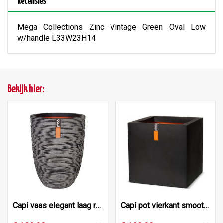
Recensies
Mega Collections Zinc Vintage Green Oval Low
w/handle L33W23H14
Bekijk hier:
Capi vaas elegant laag rib nl 46x58 antraciet
Capi pot vierkant smooth nl 50x50x50 zwart