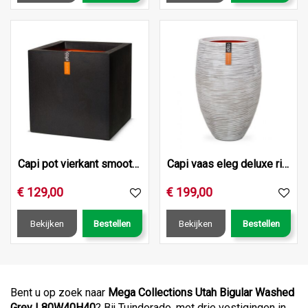
Capi pot vierkant smooth nl 50x50x50 zwart
Capi vaas eleg deluxe rib nl d56h84 ivr
€
129
,
00
€
199
,
00
Bekijken
Bestellen
Bekijken
Bestellen
Bent u op zoek naar
Mega Collections Utah Bigular Washed
Grey L80W40H40
? Bij Tuindorado, met drie vestigingen in