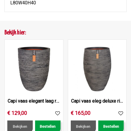
L80W40H40
Bekijk hier:
Capi vaas elegant laag rib nl 46x58 antraciet
Capi vaas eleg deluxe rib nl d45h72 ant
€
129
,
00
€
165
,
00
Bekijken
Bestellen
Bekijken
Bestellen