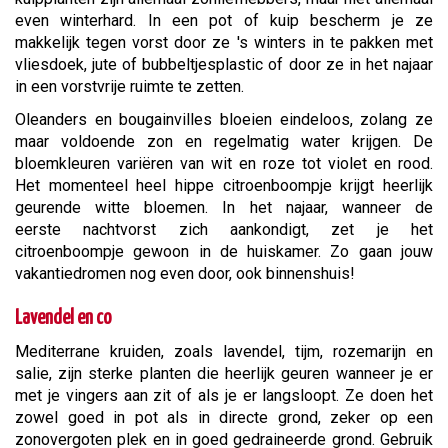
even winterhard. In een pot of kuip bescherm je ze
makkelijk tegen vorst door ze 's winters in te pakken met
vliesdoek, jute of bubbeltjesplastic of door ze in het najaar
in een vorstvrije ruimte te zetten.
Oleanders en bougainvilles bloeien eindeloos, zolang ze
maar voldoende zon en regelmatig water krijgen. De
bloemkleuren variëren van wit en roze tot violet en rood.
Het momenteel heel hippe citroenboompje krijgt heerlijk
geurende witte bloemen. In het najaar, wanneer de
eerste nachtvorst zich aankondigt, zet je het
citroenboompje gewoon in de huiskamer. Zo gaan jouw
vakantiedromen nog even door, ook binnenshuis!
Lavendel en co
Mediterrane kruiden, zoals lavendel, tijm, rozemarijn en
salie, zijn sterke planten die heerlijk geuren wanneer je er
met je vingers aan zit of als je er langsloopt. Ze doen het
zowel goed in pot als in directe grond, zeker op een
zonovergoten plek en in goed gedraineerde grond. Gebruik