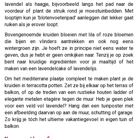
lavendel als haagje, bijvoorbeeld langs het pad naar de
voordeur of plant de struik rond je moestuinbedden. Met
looptijm kun je 'blotenvoetenpad' aanleggen dat lekker gaat
ruiken als je erover loopt.
Bovengenoemde kruiden bloeien met lila of roze bloemen
die bijen en vlinders aantrekken en ook nog eens
wintergroen zijn. Je hoeft ze in principe niet eens water te
geven, dus je hebt er geen omkijken naar. Tenzij je op zoek
bent naar kruidige ingrediënten voor je maaltijd of het
maken van een lavendelcake of lavendelijs.
Om het mediterrane plaatje compleet te maken plant je de
kruiden in terracotta potten. Zet ze bij elkaar op het terras of
balkon, of op de treden van een rustieke houten ladder of
elegante metalen etagère tegen de muur. Heb je geen plek
voor een veld vol lavendel? Hang dan een tuinposter met
een afbeelding daarvan op aan de muur, schutting of garage.
Zo krijg je tóch het ultieme vakantiegevoel in eigen tuin of
balkon.