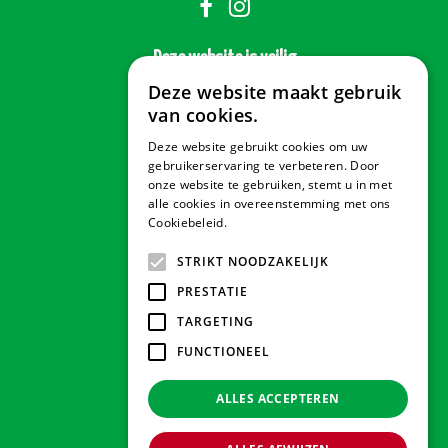
Deze website is veilig
Deze website maakt gebruik
van cookies.
Deze website gebruikt cookies om uw
Veilig betalen
gebruikerservaring te verbeteren. Door
onze website te gebruiken, stemt u in met
alle cookies in overeenstemming met ons
Cookiebeleid.
Lees verder
Contact & Openingstijden
STRIKT NOODZAKELIJK
PRESTATIE
Tuindorado Drachten
TARGETING
FUNCTIONEEL
Tuindorado Gorredijk
ALLES ACCEPTEREN
Tuindorado Wolvega