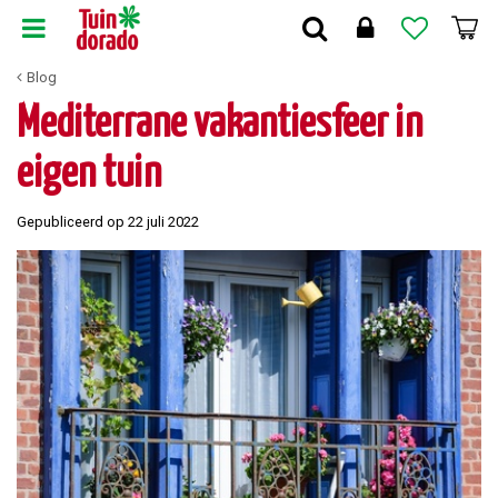
G
a
n
Blog
a
a
Mediterrane vakantiesfeer in
r
c
eigen tuin
o
n
Gepubliceerd op
22 juli 2022
t
e
n
t