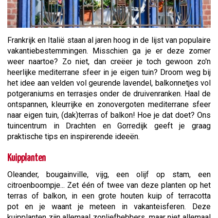
Frankrijk en Italië staan al jaren hoog in de lijst van populaire
vakantiebestemmingen. Misschien ga je er deze zomer
weer naartoe? Zo niet, dan creëer je toch gewoon zo'n
heerlijke mediterrane sfeer in je eigen tuin? Droom weg bij
het idee aan velden vol geurende lavendel, balkonnetjes vol
potgeraniums en terrasjes onder de druivenranken. Haal de
ontspannen, kleurrijke en zonovergoten mediterrane sfeer
naar eigen tuin, (dak)terras of balkon! Hoe je dat doet? Ons
tuincentrum in Drachten en Gorredijk geeft je graag
praktische tips en inspirerende ideeën.
Kuipplanten
Oleander, bougainville, vijg, een olijf op stam, een
citroenboompje... Zet één of twee van deze planten op het
terras of balkon, in een grote houten kuip of terracotta
pot en je waant je meteen in vakanteisferen. Deze
kuipplanten zijn allemaal zonliefhebbers, maar niet allemaal