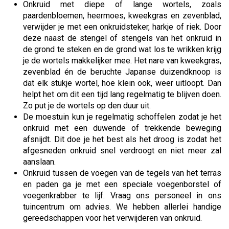
Onkruid met diepe of lange wortels, zoals
paardenbloemen, heermoes, kweekgras en zevenblad,
verwijder je met een onkruidsteker, harkje of riek. Door
deze naast de stengel of stengels van het onkruid in
de grond te steken en de grond wat los te wrikken krijg
je de wortels makkelijker mee. Het nare van kweekgras,
zevenblad én de beruchte Japanse duizendknoop is
dat elk stukje wortel, hoe klein ook, weer uitloopt. Dan
helpt het om dit een tijd lang regelmatig te blijven doen.
Zo put je de wortels op den duur uit.
De moestuin kun je regelmatig schoffelen zodat je het
onkruid met een duwende of trekkende beweging
afsnijdt. Dit doe je het best als het droog is zodat het
afgesneden onkruid snel verdroogt en niet meer zal
aanslaan.
Onkruid tussen de voegen van de tegels van het terras
en paden ga je met een speciale voegenborstel of
voegenkrabber te lijf. Vraag ons personeel in ons
tuincentrum om advies. We hebben allerlei handige
gereedschappen voor het verwijderen van onkruid.