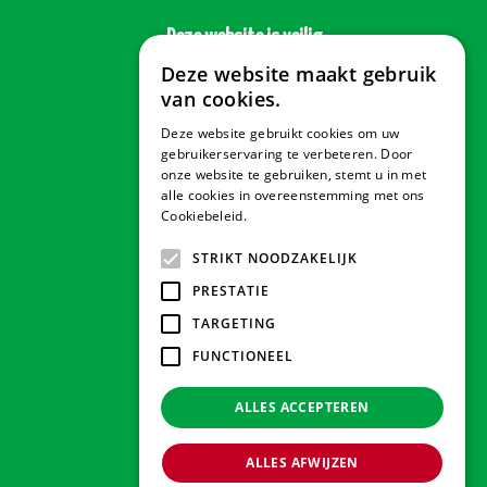
Deze website is veilig
Deze website maakt gebruik
van cookies.
Deze website gebruikt cookies om uw
Veilig betalen
gebruikerservaring te verbeteren. Door
onze website te gebruiken, stemt u in met
alle cookies in overeenstemming met ons
Cookiebeleid.
Lees verder
Contact & Openingstijden
STRIKT NOODZAKELIJK
PRESTATIE
Tuindorado Drachten
TARGETING
FUNCTIONEEL
Tuindorado Gorredijk
ALLES ACCEPTEREN
Tuindorado Wolvega
ALLES AFWIJZEN
© 2026 Tuindorado