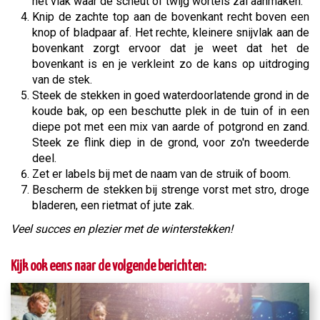
het vlak waar de scheut of twijg wortels zal aanmaken.
Knip de zachte top aan de bovenkant recht boven een
knop of bladpaar af. Het rechte, kleinere snijvlak aan de
bovenkant zorgt ervoor dat je weet dat het de
bovenkant is en je verkleint zo de kans op uitdroging
van de stek.
Steek de stekken in goed waterdoorlatende grond in de
koude bak, op een beschutte plek in de tuin of in een
diepe pot met een mix van aarde of potgrond en zand.
Steek ze flink diep in de grond, voor zo'n tweederde
deel.
Zet er labels bij met de naam van de struik of boom.
Bescherm de stekken bij strenge vorst met stro, droge
bladeren, een rietmat of jute zak.
Veel succes en plezier met de winterstekken!
Kijk ook eens naar de volgende berichten: