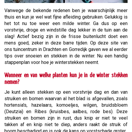
Vanwege de bekende redenen ben je waarschijnlijk meer
thuis en kun je wel wat fijne afleiding gebruiken. Gelukkig is
het tot nu toe weer een milde winter. Ga dus op een
vorstvrije, droge en windstille dag lekker in de tuin aan de
slag! Actief bezig zijn in de frisse buitenlucht doet een
mens goed, zeker in deze barre tijden. Op deze site van
ons tuincentrum in Drachten en Gorredijk gaven we al eerder
tips over snoeien en stekken in de winter. Nu een handig
stappenplan voor hoe je winterstekken neemt.
Wanneer en van welke planten kun je in de winter stekken
nemen?
Je kunt alleen stekken op een vorstvrije dag en dan van
struiken en bomen waarvan al het blad is afgevallen, zoals
hortensia's, hazelaars, kornoeljes, wilgen, bruidsbloem
(Deutzia) en Ribes (kruisbes, aalbes, rode bes). Deze
struiken en bomen zijn in rust, dus knip er niet te veel
takken af en knip niet te diep, anders raakt de struik of
boom beschadigd en is ook de kans op vorstschade groter.