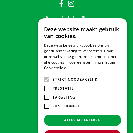
Deze website is veilig
Deze website maakt gebruik
van cookies.
Deze website gebruikt cookies om uw
Veilig betalen
gebruikerservaring te verbeteren. Door
onze website te gebruiken, stemt u in met
alle cookies in overeenstemming met ons
Cookiebeleid.
Lees verder
Contact & Openingstijden
STRIKT NOODZAKELIJK
PRESTATIE
Tuindorado Drachten
TARGETING
FUNCTIONEEL
Tuindorado Gorredijk
ALLES ACCEPTEREN
Tuindorado Wolvega