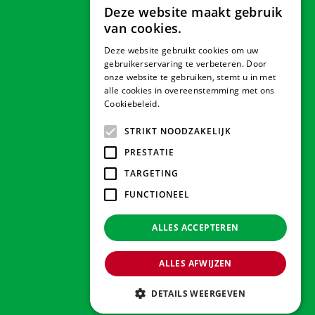
Deze website maakt gebruik
van cookies.
Deze website gebruikt cookies om uw
Veilig betalen
gebruikerservaring te verbeteren. Door
onze website te gebruiken, stemt u in met
alle cookies in overeenstemming met ons
Cookiebeleid.
Lees verder
Contact & Openingstijden
STRIKT NOODZAKELIJK
PRESTATIE
Tuindorado Drachten
TARGETING
FUNCTIONEEL
Tuindorado Gorredijk
ALLES ACCEPTEREN
Tuindorado Wolvega
ALLES AFWIJZEN
© 2026 Tuindorado
Green Solutions
DETAILS WEERGEVEN
Privacy policy