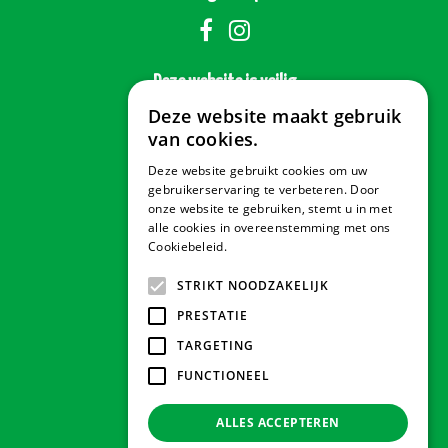
Deze website is veilig
Deze website maakt gebruik
van cookies.
Deze website gebruikt cookies om uw
Veilig betalen
gebruikerservaring te verbeteren. Door
onze website te gebruiken, stemt u in met
alle cookies in overeenstemming met ons
Cookiebeleid.
Lees verder
Contact & Openingstijden
STRIKT NOODZAKELIJK
PRESTATIE
Tuindorado Drachten
TARGETING
FUNCTIONEEL
Tuindorado Gorredijk
ALLES ACCEPTEREN
Tuindorado Wolvega