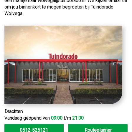
een mailtje naar wolvega@tuindorado.nl. We kijken ernaar uit
om jou binnenkort te mogen begroeten bij Tuindorado
Wolvega.
Drachten
Vandaag geopend van
09:00
t/m
21:00
0512-525121
Routeplanner