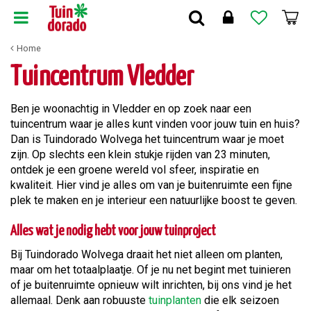
G
a
n
Home
a
a
Tuincentrum Vledder
r
c
Ben je woonachtig in Vledder en op zoek naar een
o
tuincentrum waar je alles kunt vinden voor jouw tuin en huis?
n
Dan is Tuindorado Wolvega het tuincentrum waar je moet
t
zijn. Op slechts een klein stukje rijden van 23 minuten,
e
ontdek je een groene wereld vol sfeer, inspiratie en
n
kwaliteit. Hier vind je alles om van je buitenruimte een fijne
t
plek te maken en je interieur een natuurlijke boost te geven.
Alles wat je nodig hebt voor jouw tuinproject
Bij Tuindorado Wolvega draait het niet alleen om planten,
maar om het totaalplaatje. Of je nu net begint met tuinieren
of je buitenruimte opnieuw wilt inrichten, bij ons vind je het
allemaal. Denk aan robuuste
tuinplanten
die elk seizoen