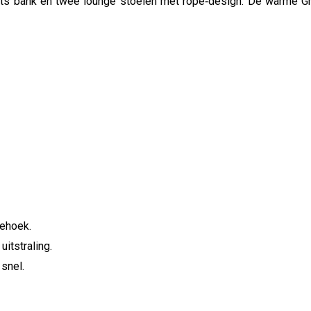
its bank en twee lounge stoelen met rope‑design. De warme Gr
ehoek.
itstraling.
snel.