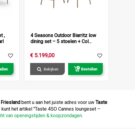
t ,
4 Seasons Outdoor Biarritz low
rl
dining set – 5 stoelen + Col…
€
5.199
,
00
ellen
Bekijken
Bestellen
n
Friesland
bent u aan het juiste adres voor uw
Taste
U kunt het artikel "Taste 4SO Cannes loungeset –
cht van openingstijden & koopzondagen
.