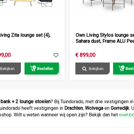
ving Zita lounge set (4),
Own Living Stylos lounge se
Sahara dust, Frame ALU Pea
99
,
00
€
899
,
00
Bekijken
Bestellen
Bekijken
Best
bank + 2 lounge stoelen
? Bij Tuindorado, met drie vestigingen i
Tuindorado heeft vestigingen in
Drachten
,
Wolvega
en
Gorredijk
. 
bshop. Wilt u weten wanneer wij open zijn? Bekijk dan het
overzi