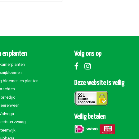
 en planten
Volg ons op
 kamerplanten
 snijbloemen
g bloemen en planten
Deze website is veilig
Drachten
orredijk
Heerenveen
Wolvega
Veilig betalen
Beetsterzwaag
teenwijk
Jubbega