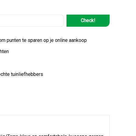
Check!
 om punten te sparen op je online aankoop
hten
echte tuinliefhebbers