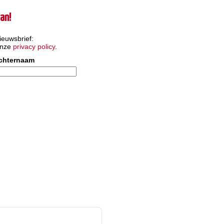
an!
ieuwsbrief:
onze
privacy policy
.
chternaam