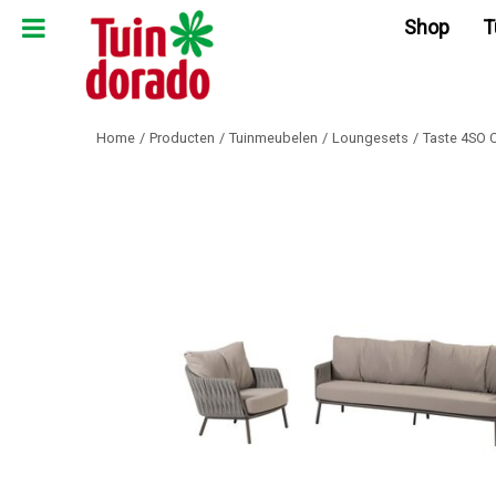
Ga
Shop
T
naar
content
Home
Producten
Tuinmeubelen
Loungesets
Taste 4SO 