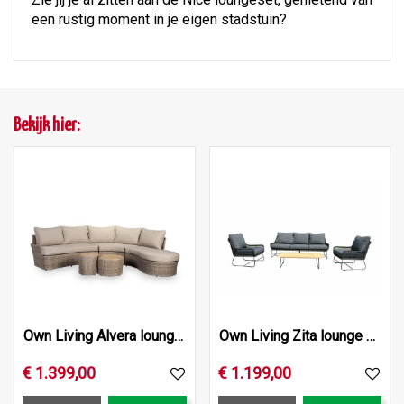
een rustig moment in je eigen stadstuin?
Bekijk hier:
Own Living Alvera lounge set , Mexican sand
Own Living Zita lounge set (4), Black
€
1.399
,
00
€
1.199
,
00