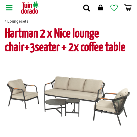
G
a
n
Loungesets
a
a
Hartman 2 x Nice lounge
r
c
chair+3seater + 2x coffee table
o
n
t
e
n
t