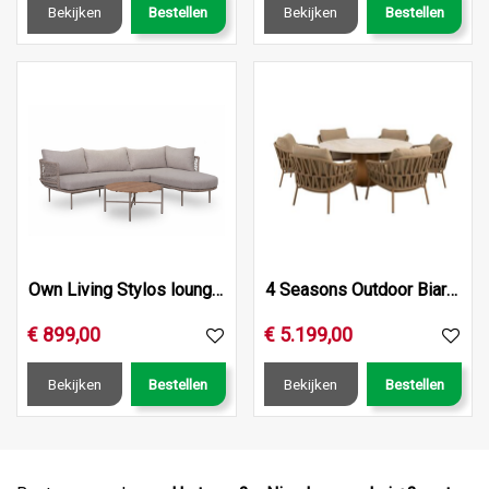
Bekijken
Bestellen
Bekijken
Bestellen
Own Living Stylos lounge set , Sahara dust, Frame ALU Pearl
4 Seasons Outdoor Biarritz low dining set – 5 stoelen + Col…
€
899
,
00
€
5.199
,
00
Bekijken
Bestellen
Bekijken
Bestellen