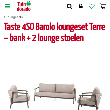
G
a
n
Loungesets
a
a
Taste 4SO Barolo loungeset Terre
r
c
– bank + 2 lounge stoelen
o
n
t
e
n
t