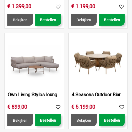
€
1.399
,
00
€
1.199
,
00
Bekijken
Bestellen
Bekijken
Bestellen
Own Living Stylos lounge set , Sahara dust, Frame ALU Pearl
4 Seasons Outdoor Biarritz low dining set – 5 stoelen + Col…
€
899
,
00
€
5.199
,
00
Bekijken
Bestellen
Bekijken
Bestellen