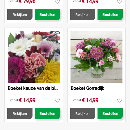
€
79
,
96
€
14
,
99
vanaf
vanaf
Bekijken
Bestellen
Bekijken
Bestellen
Boeket keuze van de bloemist
Boeket Gorredijk
€
14
,
99
€
14
,
99
vanaf
vanaf
Bekijken
Bestellen
Bekijken
Bestellen