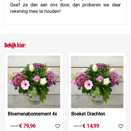
Geef ze dan aan ons door, dan proberen we daar
rekening mee te houden!
Bekijk hier:
Bloemenabonnement 4x
Boeket Drachten
€
79
,
96
€
14
,
99
vanaf
vanaf