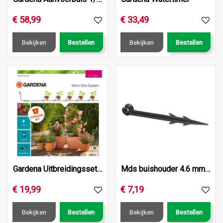
€
58
,
99
€
33
,
49
Bekijken
Bestellen
Bekijken
Bestellen
Gardena Uitbreidingsset terras/balkon
Mds buishouder 4.6 mm (3/16)
€
19
,
99
€
7
,
19
Bekijken
Bestellen
Bekijken
Bestellen