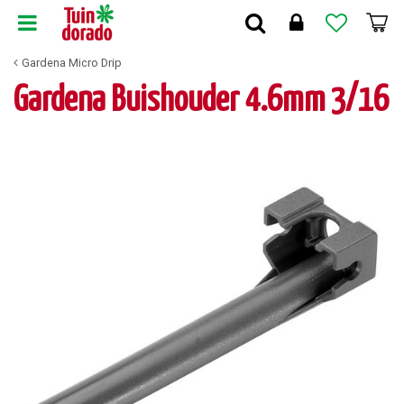
G
a
n
Gardena Micro Drip
a
a
Gardena Buishouder 4.6mm 3/16
r
c
o
n
t
e
n
t