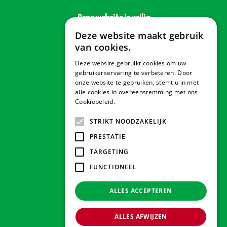
Deze website is veilig
Deze website maakt gebruik
van cookies.
Deze website gebruikt cookies om uw
Veilig betalen
gebruikerservaring te verbeteren. Door
onze website te gebruiken, stemt u in met
alle cookies in overeenstemming met ons
Cookiebeleid.
Lees verder
Contact & Openingstijden
STRIKT NOODZAKELIJK
PRESTATIE
Tuindorado Drachten
TARGETING
FUNCTIONEEL
Tuindorado Gorredijk
ALLES ACCEPTEREN
Tuindorado Wolvega
ALLES AFWIJZEN
© 2026 Tuindorado