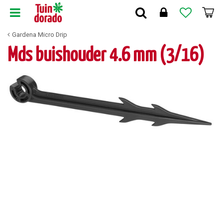
G
a
n
Gardena Micro Drip
a
a
Mds buishouder 4.6 mm (3/16)
r
c
o
n
t
e
n
t