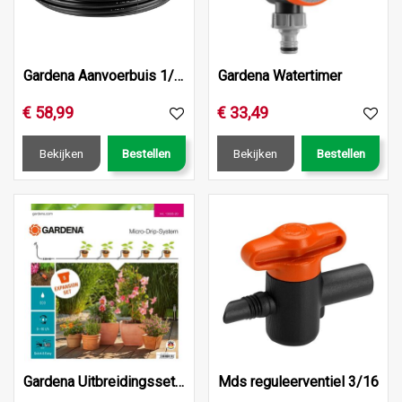
Gardena Aanvoerbuis 1/2 inch 50m
Gardena Watertimer
€
58
,
99
€
33
,
49
Bekijken
Bestellen
Bekijken
Bestellen
Gardena Uitbreidingsset terras/balkon
Mds reguleerventiel 3/16