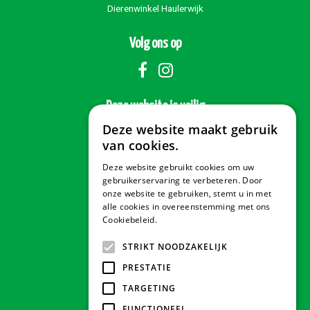
Dierenwinkel Haulerwijk
Volg ons op
Deze website is veilig
Deze website maakt gebruik
van cookies.
Deze website gebruikt cookies om uw
Veilig betalen
gebruikerservaring te verbeteren. Door
onze website te gebruiken, stemt u in met
alle cookies in overeenstemming met ons
Cookiebeleid.
Lees verder
Contact & Openingstijden
STRIKT NOODZAKELIJK
PRESTATIE
Tuindorado Drachten
TARGETING
FUNCTIONEEL
Tuindorado Gorredijk