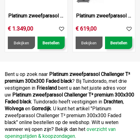
Platinum zweefparasol Icon Premium 350x350 Manhattan
Platinum zweefparasol Challenger T² premium ø350 Manhattan
€
1.349
,
00
€
619
,
00
Bekijken
Bestellen
Bekijken
Bestellen
Bent u op zoek naar
Platinum zweefparasol Challenger T²
premium 300x300 Faded black
? Bij Tuindorado, met drie
vestigingen in
Friesland
bent u aan het juiste adres voor
uw
Platinum zweefparasol Challenger T² premium 300x300
Faded black
. Tuindorado heeft vestigingen in
Drachten
,
Wolvega
en
Gorredijk
. U kunt het artikel "Platinum
zweefparasol Challenger T² premium 300x300 Faded
black" online bestellen op de webshop. Wilt u weten
wanneer wij open zijn? Bekijk dan het
overzicht van
openingstijden & koopzondagen
.