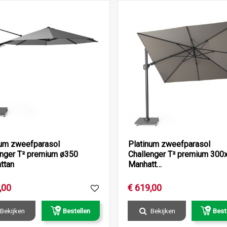
num zweefparasol
Platinum zweefparasol
enger T² premium ø350
Challenger T² premium 300
ttan
Manhatt…
,
00
€
619
,
00
Bekijken
Bestellen
Bekijken
Best