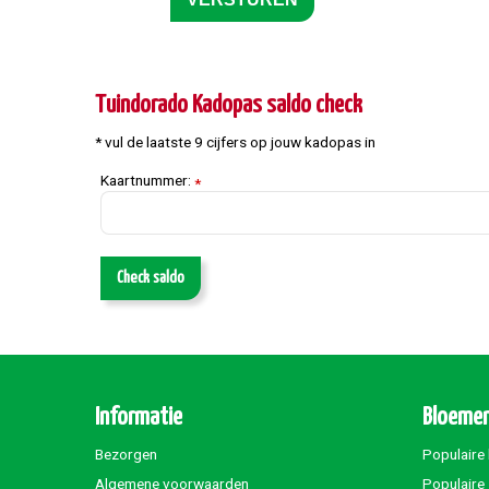
Tuindorado Kadopas saldo check
* vul de laatste 9 cijfers op jouw kadopas in
Kaartnummer:
*
Check saldo
Informatie
Bloemen
Bezorgen
Populaire
Algemene voorwaarden
Populaire