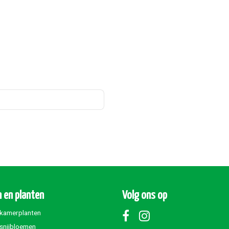
 en planten
Volg ons op
 kamerplanten
 snijbloemen