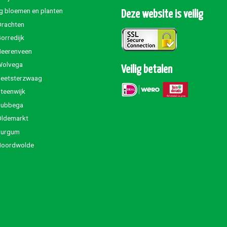
g bloemen en planten
Deze website is veilig
Drachten
orredijk
Heerenveen
Wolvega
Veilig betalen
Beetsterzwaag
teenwijk
Jubbega
Oldemarkt
Burgum
Noordwolde