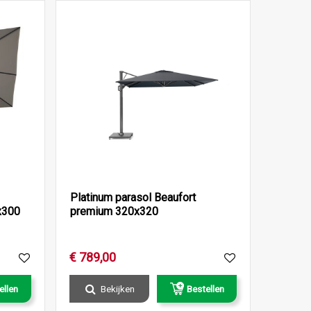
Platinum parasol Beaufort
x300
premium 320x320
€
789
,
00
ellen
Bekijken
Bestellen