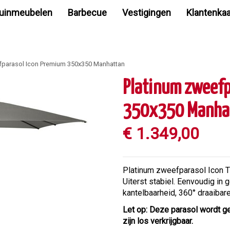
uinmeubelen
Barbecue
Vestigingen
Klantenkaa
fparasol Icon Premium 350x350 Manhattan
Platinum zweefp
350x350 Manha
€
1.349
,
00
Platinum zweefparasol Icon T
Uiterst stabiel. Eenvoudig in
kantelbaarheid, 360° draaibar
Let op: Deze parasol wordt g
zijn los verkrijgbaar.