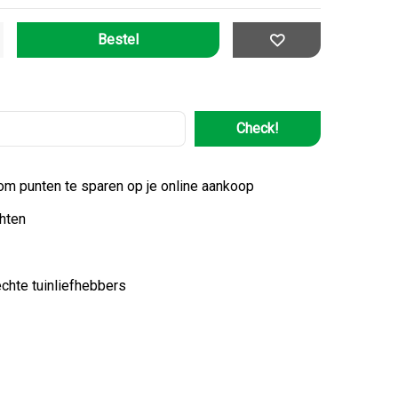
Check!
 om punten te sparen op je online aankoop
hten
echte tuinliefhebbers