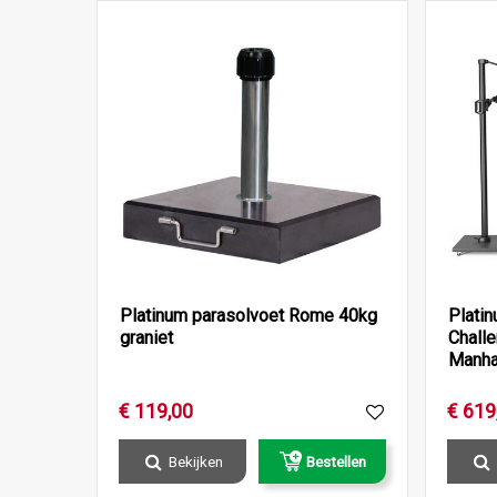
Platinum parasolvoet Rome 40kg
Plati
graniet
Chall
Manha
€
119
,
00
€
619
Bekijken
Bestellen