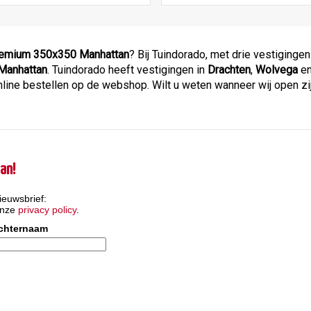
remium 350x350 Manhattan
? Bij Tuindorado, met drie vestigingen
Manhattan
. Tuindorado heeft vestigingen in
Drachten
,
Wolvega
e
ne bestellen op de webshop. Wilt u weten wanneer wij open zij
an!
ieuwsbrief:
onze
privacy policy
.
chternaam