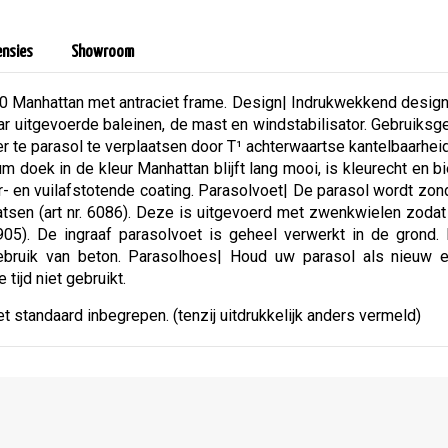
ensies
Showroom
anhattan met antraciet frame. Design| Indrukwekkend design vo
 zwaar uitgevoerde baleinen, de mast en windstabilisator. Gebruik
 te parasol te verplaatsen door T¹ achterwaartse kantelbaarheid
m doek in de kleur Manhattan blijft lang mooi, is kleurecht en 
r- en vuilafstotende coating. Parasolvoet| De parasol wordt zon
sen (art nr. 6086). Deze is uitgevoerd met zwenkwielen zodat d
6905). De ingraaf parasolvoet is geheel verwerkt in de grond
 gebruik van beton. Parasolhoes| Houd uw parasol als nie
tijd niet gebruikt.
et standaard inbegrepen. (tenzij uitdrukkelijk anders vermeld)