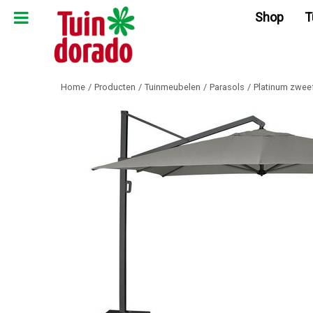
Ga
Shop
T
naar
content
Home
Producten
Tuinmeubelen
Parasols
Platinum zwee