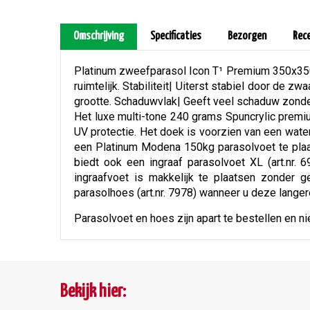
Omschrijving
Specificaties
Bezorgen
Rec
Platinum zweefparasol Icon T¹ Premium 350x350 M
ruimtelijk. Stabiliteit| Uiterst stabiel door de
grootte. Schaduwvlak| Geeft veel schaduw zonder
Het luxe multi-tone 240 grams Spuncrylic premiu
UV protectie. Het doek is voorzien van een wate
een Platinum Modena 150kg parasolvoet te plaat
biedt ook een ingraaf parasolvoet XL (art.nr. 
ingraafvoet is makkelijk te plaatsen zonder
parasolhoes (art.nr. 7978) wanneer u deze langere 
Parasolvoet en hoes zijn apart te bestellen en ni
Bekijk hier: