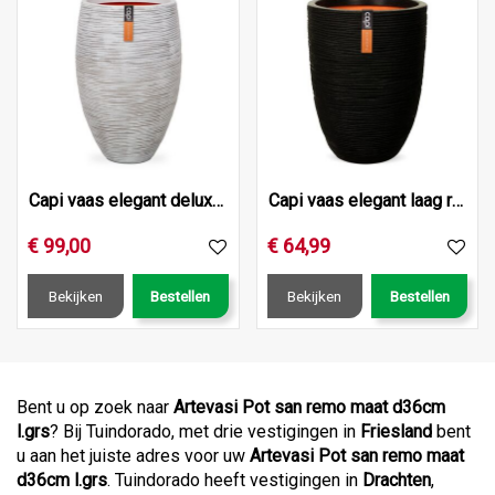
Capi vaas elegant deluxe rib nl 40x30 ivoor
Capi vaas elegant laag rib nl 36x47 zwart
€
99
,
00
€
64
,
99
Bekijken
Bestellen
Bekijken
Bestellen
Bent u op zoek naar
Artevasi Pot san remo maat d36cm
l.grs
? Bij Tuindorado, met drie vestigingen in
Friesland
bent
u aan het juiste adres voor uw
Artevasi Pot san remo maat
d36cm l.grs
. Tuindorado heeft vestigingen in
Drachten
,