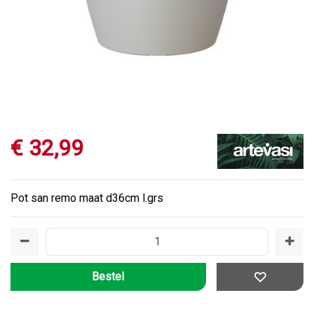
€
32
,
99
Pot san remo maat d36cm l.grs