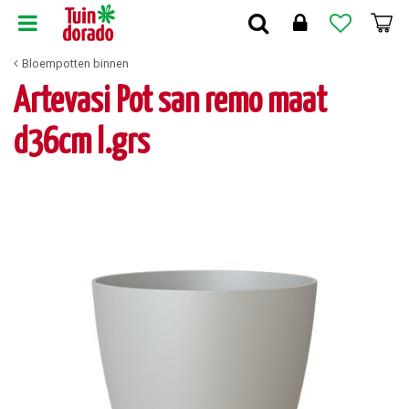
G
a
n
Bloempotten binnen
a
a
Artevasi Pot san remo maat
r
c
d36cm l.grs
o
n
t
e
n
t