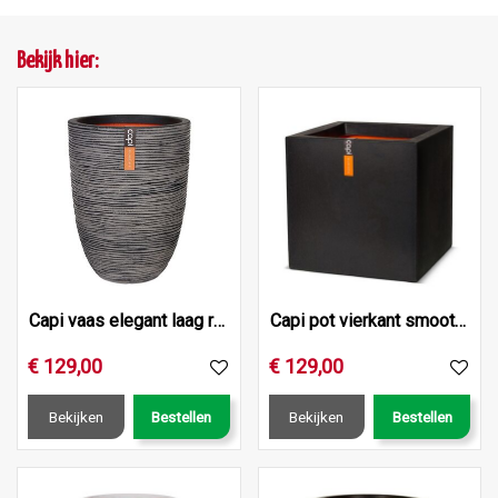
Bekijk hier:
Capi vaas elegant laag rib nl 46x58 antraciet
Capi pot vierkant smooth nl 50x50x50 zwart
€
129
,
00
€
129
,
00
Bekijken
Bestellen
Bekijken
Bestellen