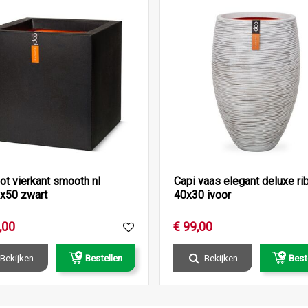
ot vierkant smooth nl
Capi vaas elegant deluxe rib
x50 zwart
40x30 ivoor
,
00
€
99
,
00
Bekijken
Bestellen
Bekijken
Best