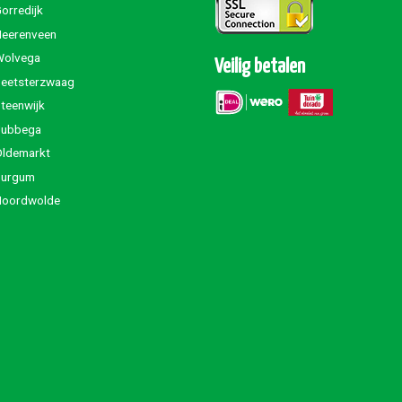
orredijk
Heerenveen
Wolvega
Veilig betalen
Beetsterzwaag
teenwijk
Jubbega
Oldemarkt
Burgum
Noordwolde