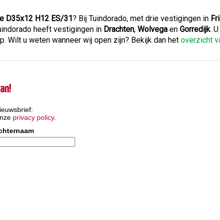
lue D35x12 H12 ES/31
? Bij Tuindorado, met drie vestigingen in
Fr
Tuindorado heeft vestigingen in
Drachten
,
Wolvega
en
Gorredijk
. 
 Wilt u weten wanneer wij open zijn? Bekijk dan het
overzicht 
an!
ieuwsbrief:
onze
privacy policy
.
chternaam