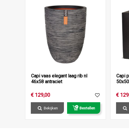
Capi vaas elegant laag rib nl
Capi p
46x58 antraciet
50x50
€
129
,
00
€
129
Bekijken
Bestellen