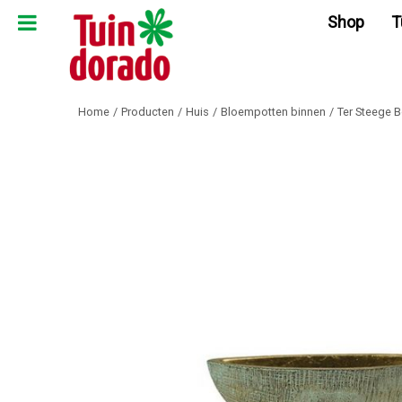
Ga
Shop
T
naar
content
Home
Producten
Huis
Bloempotten binnen
Ter Steege 