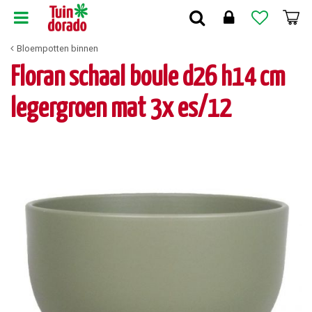
G
a
n
Bloempotten binnen
a
a
Floran schaal boule d26 h14 cm
r
c
legergroen mat 3x es/12
o
n
t
e
n
t