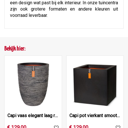
een design wat past bij elk interieur. In onze tuincentra
zijn ook grotere formaten en andere kleuren uit
voorraad leverbaar.
Bekijk hier:
Capi vaas elegant laag rib nl 46x58 antraciet
Capi pot vierkant smooth nl 50x50x50 zwart
€
129
,
00
€
129
,
00