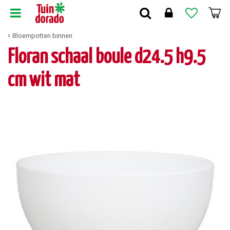
G
a
n
Bloempotten binnen
a
a
Floran schaal boule d24.5 h9.5
r
c
cm wit mat
o
n
t
e
n
t