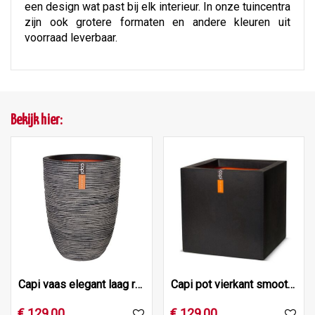
een design wat past bij elk interieur. In onze tuincentra
zijn ook grotere formaten en andere kleuren uit
voorraad leverbaar.
Bekijk hier:
Capi vaas elegant laag rib nl 46x58 antraciet
Capi pot vierkant smooth nl 50x50x50 zwart
€
129
,
00
€
129
,
00