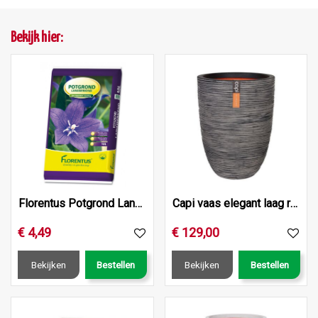
Bekijk hier:
Florentus Potgrond Langwerkend 10L
Capi vaas elegant laag rib nl 46x58 antraciet
€
4
,
49
€
129
,
00
Bekijken
Bestellen
Bekijken
Bestellen