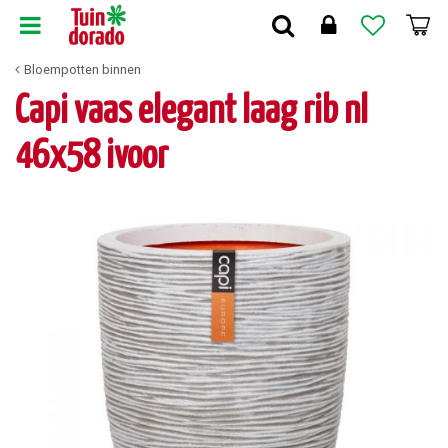
G
a
n
Bloempotten binnen
a
a
Capi vaas elegant laag rib nl
r
c
46x58 ivoor
o
n
t
e
n
t