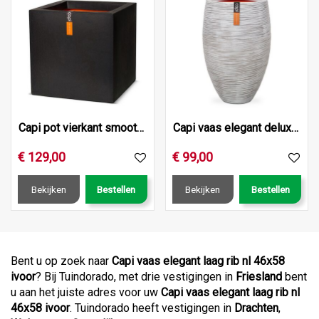
Capi pot vierkant smooth nl 50x50x50 zwart
Capi vaas elegant deluxe rib nl 40x30 ivoor
€
129
,
00
€
99
,
00
Bekijken
Bestellen
Bekijken
Bestellen
Bent u op zoek naar
Capi vaas elegant laag rib nl 46x58
ivoor
? Bij Tuindorado, met drie vestigingen in
Friesland
bent
u aan het juiste adres voor uw
Capi vaas elegant laag rib nl
46x58 ivoor
. Tuindorado heeft vestigingen in
Drachten
,