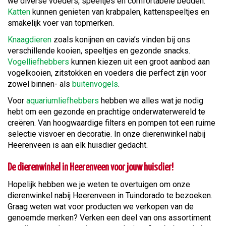
we diverse voeders, speeltjes en comfortabele bedden.
Katten
kunnen genieten van krabpalen, kattenspeeltjes en
smakelijk voer van topmerken.
Knaagdieren
zoals konijnen en cavia’s vinden bij ons
verschillende kooien, speeltjes en gezonde snacks.
Vogelliefhebbers
kunnen kiezen uit een groot aanbod aan
vogelkooien, zitstokken en voeders die perfect zijn voor
zowel binnen- als
buitenvogels
.
Voor
aquariumliefhebbers
hebben we alles wat je nodig
hebt om een gezonde en prachtige onderwaterwereld te
creëren. Van hoogwaardige filters en pompen tot een ruime
selectie visvoer en decoratie. In onze dierenwinkel nabij
Heerenveen is aan elk huisdier gedacht.
De dierenwinkel in Heerenveen voor jouw huisdier!
Hopelijk hebben we je weten te overtuigen om onze
dierenwinkel nabij Heerenveen in Tuindorado te bezoeken.
Graag weten wat voor producten we verkopen van de
genoemde merken? Verken een deel van ons assortiment