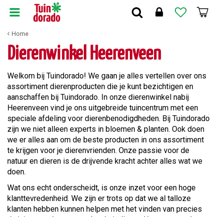
G
a
n
Home
a
a
Dierenwinkel Heerenveen
r
c
Welkom bij Tuindorado! We gaan je alles vertellen over ons
o
assortiment dierenproducten die je kunt bezichtigen en
n
aanschaffen bij Tuindorado. In onze dierenwinkel nabij
t
Heerenveen vind je ons uitgebreide tuincentrum met een
e
speciale afdeling voor dierenbenodigdheden. Bij Tuindorado
n
zijn we niet alleen experts in bloemen & planten. Ook doen
t
we er alles aan om de beste producten in ons assortiment
te krijgen voor je dierenvrienden. Onze passie voor de
natuur en dieren is de drijvende kracht achter alles wat we
doen.
Wat ons echt onderscheidt, is onze inzet voor een hoge
klanttevredenheid. We zijn er trots op dat we al talloze
klanten hebben kunnen helpen met het vinden van precies