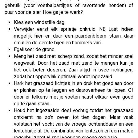
gebruik (voor voetbalpartijtjes of ravottende honden) of
puur voor de sier. Hoe ga je te werk?
Kies een windstille dag.
Verwijder eerst elk sprietje onkruid. NB Laat indien
mogelijk hier en daar een paardenbloem staan, daar
smullen de eerste bijen en hommels van.
Egaliseer de grond.
Meng het zaad met scherp zand, zodat het minder snel
wegwaait. Door het zaad met zand te mengen kun je
het ook beter doseren. Zaai altijd in twee richtingen,
zodat het oppervlak optimaal wordt ingezaaid.
Hark het graszaad lichtjes in en druk het goed aan door
er planken op te leggen en daaroverheen te lopen. Of
door er telkens met je voeten naast elkaar even goed
op te gaan staan.
Houd het ingezaaide deel vochtig totdat het graszaad
ontkiemt, na zo'n zeven tot tien dagen. Maar vaak
volstaan het vocht van de vroege ochtenddauw en een
lentebuitje al. De combinatie van lentezon en een malse
regenbui zorgt al snel voor een groene explosie.