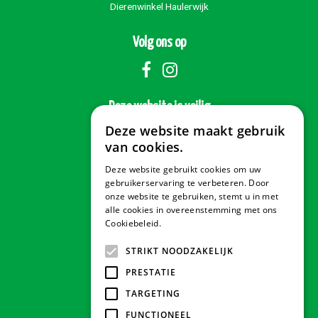
Dierenwinkel Haulerwijk
Volg ons op
Deze website is veilig
Deze website maakt gebruik
van cookies.
Deze website gebruikt cookies om uw
Veilig betalen
gebruikerservaring te verbeteren. Door
onze website te gebruiken, stemt u in met
alle cookies in overeenstemming met ons
Cookiebeleid.
Lees verder
Contact & Openingstijden
STRIKT NOODZAKELIJK
PRESTATIE
Tuindorado Drachten
TARGETING
FUNCTIONEEL
Tuindorado Gorredijk