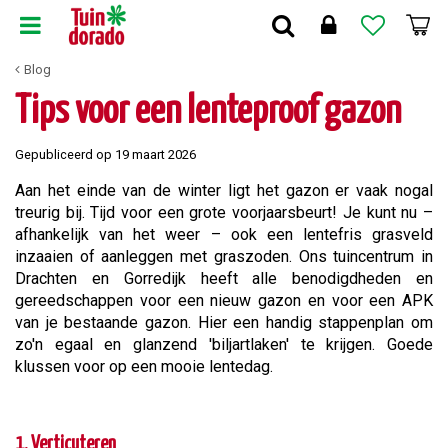
G
a
n
Blog
a
a
Tips voor een lenteproof gazon
r
c
Gepubliceerd op
19 maart 2026
o
n
Aan het einde van de winter ligt het gazon er vaak nogal
t
treurig bij. Tijd voor een grote voorjaarsbeurt! Je kunt nu –
e
afhankelijk van het weer – ook een lentefris grasveld
n
inzaaien of aanleggen met graszoden. Ons tuincentrum in
t
Drachten en Gorredijk heeft alle benodigdheden en
gereedschappen voor een nieuw gazon en voor een APK
van je bestaande gazon. Hier een handig stappenplan om
zo'n egaal en glanzend 'biljartlaken' te krijgen. Goede
klussen voor op een mooie lentedag.
1. Verticuteren