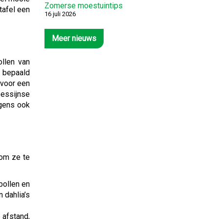
Zomerse moestuintips
tafel een
16 juli 2026
Meer nieuws
ollen van
t bepaald
 voor een
bessijnse
igens ook
 om ze te
bollen en
n dahlia’s
 afstand,