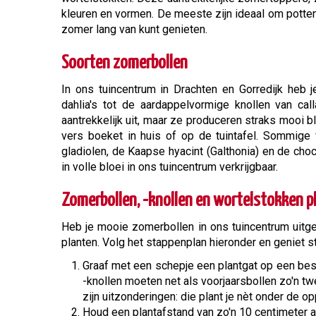
kleuren en vormen. De meeste zijn ideaal om potten 
zomer lang van kunt genieten.
Soorten zomerbollen
In ons tuincentrum in Drachten en Gorredijk heb 
dahlia's tot de aardappelvormige knollen van cal
aantrekkelijk uit, maar ze produceren straks mooi 
vers boeket in huis of op de tuintafel. Sommige 
gladiolen, de Kaapse hyacint (Galthonia) en de c
in volle bloei in ons tuincentrum verkrijgbaar.
Zomerbollen, -knollen en wortelstokken p
Heb je mooie zomerbollen in ons tuincentrum uitgezo
planten. Volg het stappenplan hieronder en geniet st
Graaf met een schepje een plantgat op een besc
-knollen moeten net als voorjaarsbollen zo'n twe
zijn uitzonderingen: die plant je nèt onder de op
Houd een plantafstand van zo'n 10 centimeter a