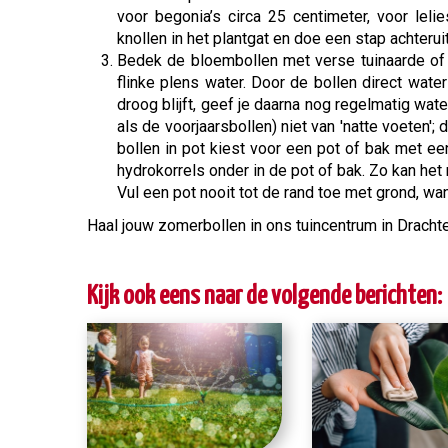
voor begonia’s circa 25 centimeter, voor leli
knollen in het plantgat en doe een stap achteruit
Bedek de bloembollen met verse tuinaarde of 
flinke plens water. Door de bollen direct wate
droog blijft, geef je daarna nog regelmatig wat
als de voorjaarsbollen) niet van 'natte voeten'; 
bollen in pot kiest voor een pot of bak met e
hydrokorrels onder in de pot of bak. Zo kan he
Vul een pot nooit tot de rand toe met grond, wa
Haal jouw zomerbollen in ons tuincentrum in Drachte
Kijk ook eens naar de volgende berichten: