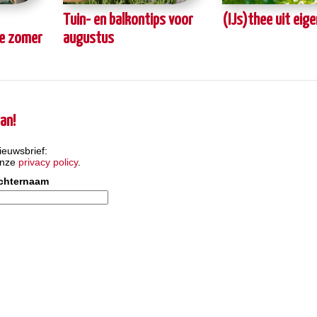
Tuin- en balkontips voor
(IJs)thee uit eige
de zomer
augustus
an!
ieuwsbrief:
onze
privacy policy
.
chternaam