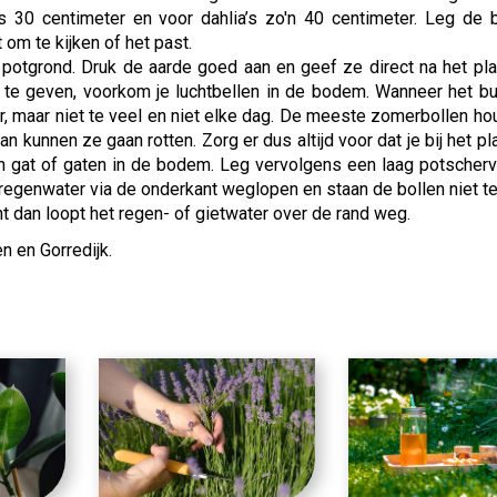
es 30 centimeter en voor dahlia’s zo'n 40 centimeter. Leg de 
 om te kijken of het past.
potgrond. Druk de aarde goed aan en geef ze direct na het pl
r te geven, voorkom je luchtbellen in de bodem. Wanneer het bu
er, maar niet te veel en niet elke dag. De meeste zomerbollen ho
dan kunnen ze gaan rotten. Zorg er dus altijd voor dat je bij het p
en gat of gaten in de bodem. Leg vervolgens een laag potscher
t regenwater via de onderkant weglopen en staan de bollen niet t
nt dan loopt het regen- of gietwater over de rand weg.
n en Gorredijk.