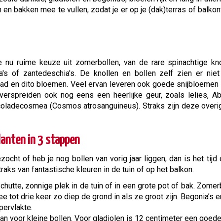
en bakken mee te vullen, zodat je er op je (dak)terras of balkon
je nu ruime keuze uit zomerbollen, van de rare spinachtige kn
la's of zantedeschia's. De knollen en bollen zelf zien er nie
blad en dito bloemen. Veel ervan leveren ook goede snijbloemen
verspreiden ook nog eens een heerlijke geur, zoals lelies, A
hocoladecosmea (Cosmos atrosanguineus). Straks zijn deze over
lanten in 3 stappen
cht of heb je nog bollen van vorig jaar liggen, dan is het tijd
raks van fantastische kleuren in de tuin of op het balkon.
hutte, zonnige plek in de tuin of in een grote pot of bak. Zomer
e tot drie keer zo diep de grond in als ze groot zijn. Begonia’s e
pervlakte.
an voor kleine bollen. Voor gladiolen is 12 centimeter een goede