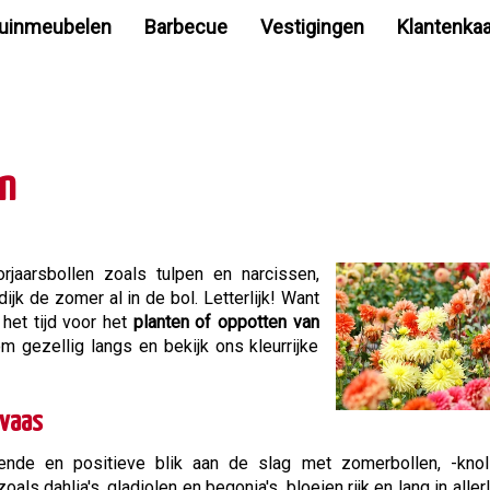
uinmeubelen
Barbecue
Vestigingen
Klantenkaa
en
jaarsbollen zoals tulpen en narcissen,
jk de zomer al in de bol. Letterlijk! Want
het tijd voor het
planten of oppotten van
m gezellig langs en bekijk ons kleurrijke
 vaas
ende en positieve blik aan de slag met zomerbollen, -knol
ls dahlia's, gladiolen en begonia's, bloeien rijk en lang in aller