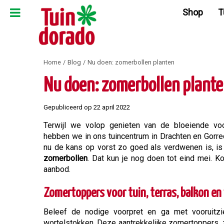
Ga
Shop
T
naar
content
Home
Blog
Nu doen: zomerbollen planten
Nu doen: zomerbollen plant
Gepubliceerd op
22 april 2022
Terwijl we volop genieten van de bloeiende voor
hebben we in ons tuincentrum in Drachten en Gorredi
nu de kans op vorst zo goed als verdwenen is, is 
zomerbollen
. Dat kun je nog doen tot eind mei. Ko
aanbod.
Zomertoppers voor tuin, terras, balkon en
Beleef de nodige voorpret en ga met vooruitzi
wortelstokken. Deze aantrekkelijke zomertoppers, zoa