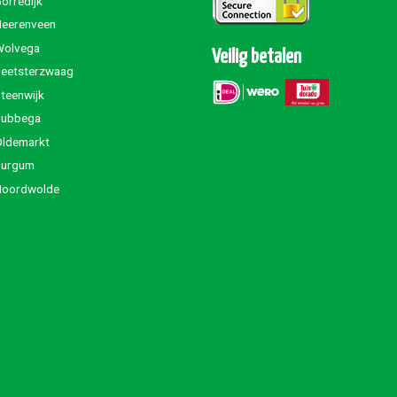
orredijk
Heerenveen
Wolvega
Veilig betalen
Beetsterzwaag
teenwijk
Jubbega
Oldemarkt
Burgum
Noordwolde