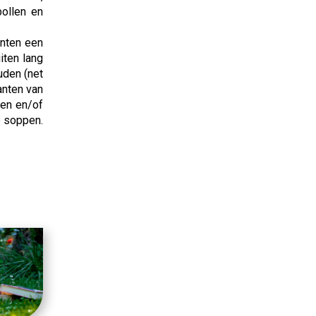
bollen en
anten een
iten lang
uden (net
lanten van
ven en/of
e soppen.