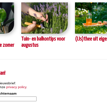
Tuin- en balkontips voor
(IJs)thee uit eige
de zomer
augustus
an!
ieuwsbrief:
onze
privacy policy
.
chternaam