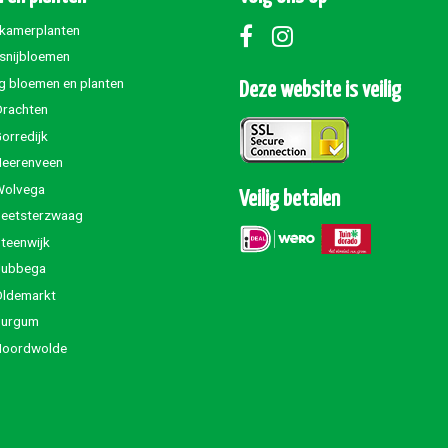
 kamerplanten
 snijbloemen
g bloemen en planten
Deze website is veilig
Drachten
orredijk
Heerenveen
Wolvega
Veilig betalen
Beetsterzwaag
teenwijk
Jubbega
Oldemarkt
Burgum
Noordwolde