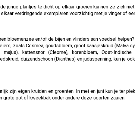
e jonge plantjes te dicht op elkaar groeien kunnen ze zich niet
elkaar verdringende exemplaren voorzichtig met je vinger of een
n een bloemenzee en/of de bijen en vlinders aan voedsel helpen?
loeiers, zoals Cosmea, goudsbloem, groot kaasjeskruid (Malva syl
mmi majus), kattensnor (Cleome), korenbloem, Oost-Indische
dskruid, duizendschoon (Dianthus) en judaspenning, kun je ook i
jk zijn eigen kruiden en groenten. In mei en juni kun je ter plek
en grote pot of kweekbak onder andere deze soorten zaaien: