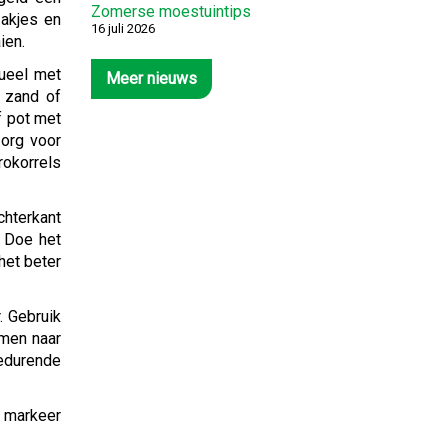
Zomerse moestuintips
zakjes en
16 juli 2026
ien.
tueel met
Meer nieuws
 zand of
f pot met
org voor
rokorrels
chterkant
. Doe het
het beter
. Gebruik
omen naar
gedurende
f markeer