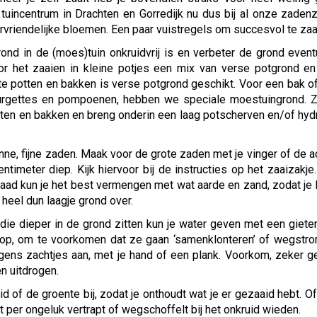
 tuincentrum in Drachten en Gorredijk nu dus bij al onze zaden
rvriendelijke bloemen. Een paar vuistregels om succesvol te zaa
ond in de (moes)tuin onkruidvrij is en verbeter de grond even
r het zaaien in kleine potjes een mix van verse potgrond en
ote potten en bakken is verse potgrond geschikt. Voor een bak o
ourgettes en pompoenen, hebben we speciale moestuingrond. Z
ten en bakken en breng onderin een laag potscherven en/of hyd
nne, fijne zaden. Maak voor de grote zaden met je vinger of de a
timeter diep. Kijk hiervoor bij de instructies op het zaaizakje
aad kun je het best vermengen met wat aarde en zand, zodat je 
 heel dun laagje grond over.
die dieper in de grond zitten kun je water geven met een gieter
skop, om te voorkomen dat ze gaan ‘samenklonteren’ of wegstr
olgens zachtjes aan, met je hand of een plank. Voorkom, zeker 
n uitdrogen.
d of de groente bij, zodat je onthoudt wat je er gezaaid hebt. O
et per ongeluk vertrapt of wegschoffelt bij het onkruid wieden.