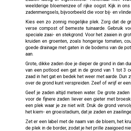
weelderige bloemenzee of rijke oogst. Kijk in ons
zadenmengsels, bijvoorbeeld die voor bij- en vlinde
Kies een zo zonnig mogelijke plek. Zorg dat de gr
verse compost of bemeste tuinaarde. Gebruik voo
speciale zaai- en stekgrond. Voor het zaaien in gr
kruiden en groenten, zoals hongerige tomaten, c
goede drainage met gaten in de bodems van de pot
aan.
Grote, dikke zaden doe je dieper de grond in dan du
van een potlood een gat in de grond van 1 tot 3 cen
zaad in het gat en bedek het weer met aarde. Dun z
over de grond kunt verspreiden. Zeef of wrijf er een
Geef je zaden altijd meteen water. De grote zaden 
voor de fijnere zaden liever een gieter met broe
een plek waar je ze niet wilt. Druk de grond verv
het kiem- en groeistadium, dat je zaden en zaailinge
Zet er een label met de naam van de bloem, het krui
de plek in de border, zodat je het prille zaaigoed ni