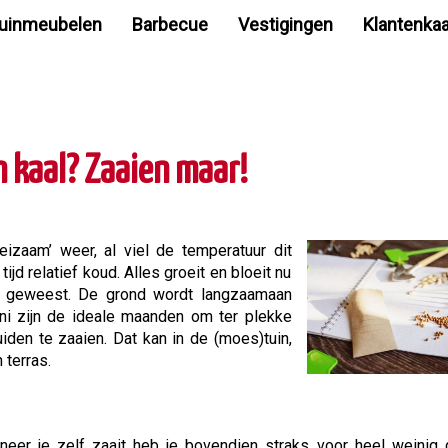
uinmeubelen
Barbecue
Vestigingen
Klantenkaa
n kaal? Zaaien maar!
oeizaam’ weer, al viel de temperatuur dit
ijd relatief koud. Alles groeit en bloeit nu
ijn geweest. De grond wordt langzaamaan
juni zijn de ideale maanden om ter plekke
iden te zaaien. Dat kan in de (moes)tuin,
n terras.
neer je zelf zaait heb je bovendien straks voor heel weinig