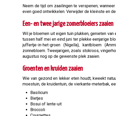
Neem de tijd om zaailingen te verspenen; wanneer d
even goed ontwikkelen. Verwijder de kleinste en de 
Een- en twee jarige zomerbloeiers zaaien
Wil je bloemen uit eigen tuin plukken, genieten va
tussen half mei en eind juni ter plekke eenjarige b
juffertje-in-het-groen (Nigella), kantbloem (A
zonnebloem. Tweejarigen, zoals stokroos, vingerhoe
augustus nog op de gewenste plek zaaien.
Groenten en kruiden zaaien
Wie van gezond en lekker eten houdt, kweekt natuurli
moestuin, de kruidentuin, de vierkante-meterbak, e
Basilicum
Bietjes
Bosui of lente-uit
Broccoli
Courgettes