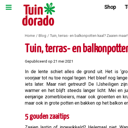
Ga
Shop
T
naar
content
Home
Blog
Tuin, terras- en balkonpotten kaal? Zaaien maar!
Tuin, terras- en balkonpotte
Gepubliceerd op
21 mei 2021
In de lente schiet alles de grond uit. Het is ‘gr
voorjaar tot nu toe nogal tegen. Het bleef nog lange t
iets later. Maar niet getreurd! De IJsheiligen z
warmer en het blijft steeds langer licht. Mei en 
eenjarige zomerbloeiers, maar ook groenten en kru
maar ook in grote potten en bakken op het balkon e
5 gouden zaaitips
Zaaien lastig of ingewikkeld? Helemaal niet. Wan