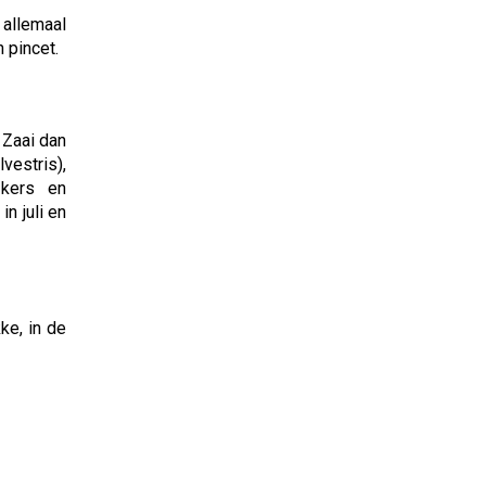
 allemaal
 pincet.
 Zaai dan
vestris),
 kers en
n juli en
ke, in de