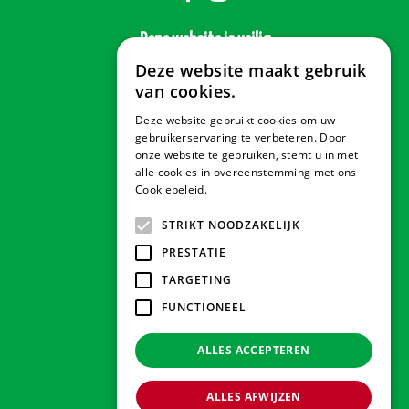
Deze website is veilig
Deze website maakt gebruik
van cookies.
Deze website gebruikt cookies om uw
Veilig betalen
gebruikerservaring te verbeteren. Door
onze website te gebruiken, stemt u in met
alle cookies in overeenstemming met ons
Cookiebeleid.
Lees verder
Contact & Openingstijden
STRIKT NOODZAKELIJK
PRESTATIE
Tuindorado Drachten
TARGETING
FUNCTIONEEL
Tuindorado Gorredijk
ALLES ACCEPTEREN
Tuindorado Wolvega
ALLES AFWIJZEN