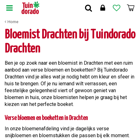
G
a
n
Home
a
a
Bloemist Drachten bij Tuindorado
r
c
Drachten
o
n
Ben je op zoek naar een bloemist in Drachten met een ruim
t
aanbod aan verse bloemen en boeketten? Bij Tuindorado
e
Drachten vind je alles wat je nodig hebt om kleur en sfeer in
n
huis te brengen. Of je nu iemand wilt verrassen, een
t
feestelijke gelegenheid viert of gewoon geniet van
bloemen in huis, onze bloemisten helpen je graag bij het
kiezen van het perfecte boeket.
Verse bloemen en boeketten in Drachten
In onze bloemenafdeling vind je dagelijks verse
snijbloemen en bloemstukken die passen bij elk moment.