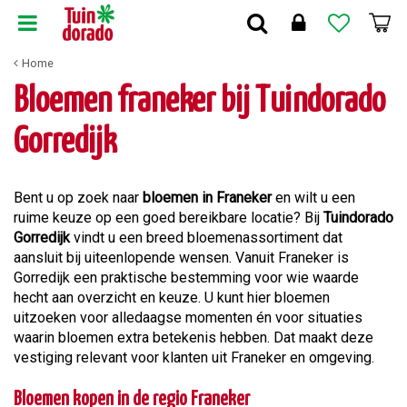
G
a
n
Home
a
a
Bloemen franeker bij Tuindorado
r
c
Gorredijk
o
n
t
Bent u op zoek naar
bloemen in Franeker
en wilt u een
e
ruime keuze op een goed bereikbare locatie? Bij
Tuindorado
n
Gorredijk
vindt u een breed bloemenassortiment dat
t
aansluit bij uiteenlopende wensen. Vanuit Franeker is
Gorredijk een praktische bestemming voor wie waarde
hecht aan overzicht en keuze. U kunt hier bloemen
uitzoeken voor alledaagse momenten én voor situaties
waarin bloemen extra betekenis hebben. Dat maakt deze
vestiging relevant voor klanten uit Franeker en omgeving.
Bloemen kopen in de regio Franeker