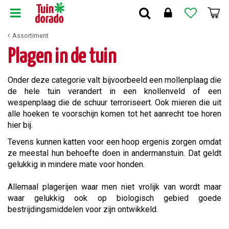
G
a
n
Assortiment
a
a
Plagen in de tuin
r
c
Onder deze categorie valt bijvoorbeeld een mollenplaag die
o
de hele tuin verandert in een knollenveld of een
n
wespenplaag die de schuur terroriseert. Ook mieren die uit
t
alle hoeken te voorschijn komen tot het aanrecht toe horen
e
hier bij.
n
t
Tevens kunnen katten voor een hoop ergenis zorgen omdat
ze meestal hun behoefte doen in andermanstuin. Dat geldt
gelukkig in mindere mate voor honden.
Allemaal plagerijen waar men niet vrolijk van wordt maar
waar gelukkig ook op biologisch gebied goede
bestrijdingsmiddelen voor zijn ontwikkeld.