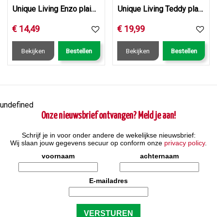
Unique Living Enzo plaid 130x180 cm taffy
Unique Living Teddy plaid 150x200 cm dark grey
€
14
,
49
€
19
,
99
Bekijken
Bestellen
Bekijken
Bestellen
undefined
Onze nieuwsbrief ontvangen? Meld je aan!
Schrijf je in voor onder andere de wekelijkse nieuwsbrief:
Wij slaan jouw gegevens secuur op conform onze
privacy policy
.
voornaam
achternaam
E-mailadres