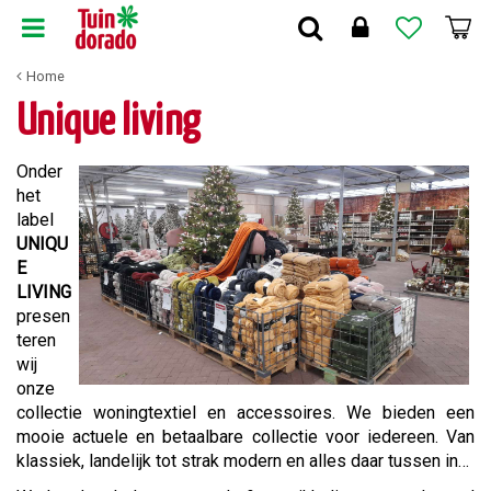
G
a
n
Home
a
a
Unique living
r
c
Onder
o
het
n
label
t
UNIQU
e
E
n
LIVING
t
presen
teren
wij
onze
collectie woningtextiel en accessoires. We bieden een
mooie actuele en betaalbare collectie voor iedereen. Van
klassiek, landelijk tot strak modern en alles daar tussen in…