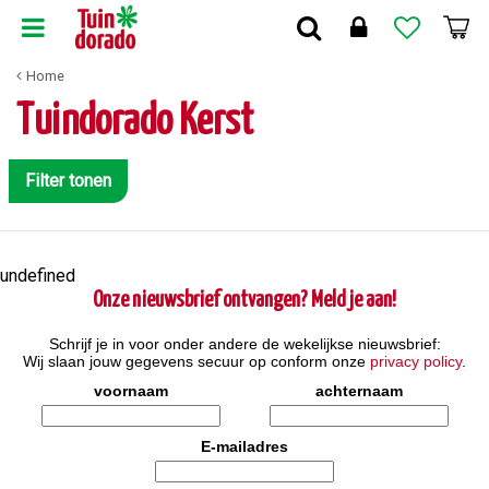
G
a
n
Home
a
a
Tuindorado Kerst
r
c
o
Filter tonen
n
t
e
n
undefined
t
Onze nieuwsbrief ontvangen? Meld je aan!
Schrijf je in voor onder andere de wekelijkse nieuwsbrief:
Wij slaan jouw gegevens secuur op conform onze
privacy policy
.
voornaam
achternaam
E-mailadres