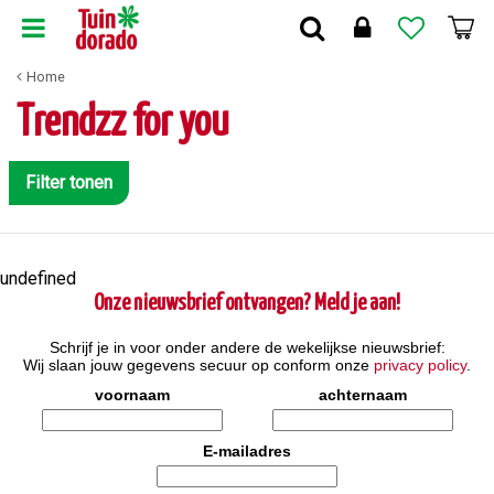
G
a
n
Home
a
a
Trendzz for you
r
c
o
Filter tonen
n
t
e
n
undefined
t
Onze nieuwsbrief ontvangen? Meld je aan!
Schrijf je in voor onder andere de wekelijkse nieuwsbrief:
Wij slaan jouw gegevens secuur op conform onze
privacy policy
.
voornaam
achternaam
E-mailadres