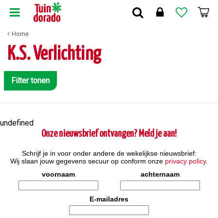
G
a
n
Home
a
a
K.S. Verlichting
r
c
o
Filter tonen
n
t
e
n
undefined
t
Onze nieuwsbrief ontvangen? Meld je aan!
Schrijf je in voor onder andere de wekelijkse nieuwsbrief:
Wij slaan jouw gegevens secuur op conform onze
privacy policy
.
voornaam
achternaam
E-mailadres