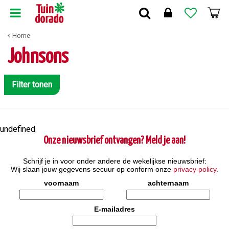
G
a
n
Home
a
a
Johnsons
r
c
o
Filter tonen
n
t
e
n
undefined
t
Onze nieuwsbrief ontvangen? Meld je aan!
Schrijf je in voor onder andere de wekelijkse nieuwsbrief:
Wij slaan jouw gegevens secuur op conform onze
privacy policy
.
voornaam
achternaam
E-mailadres