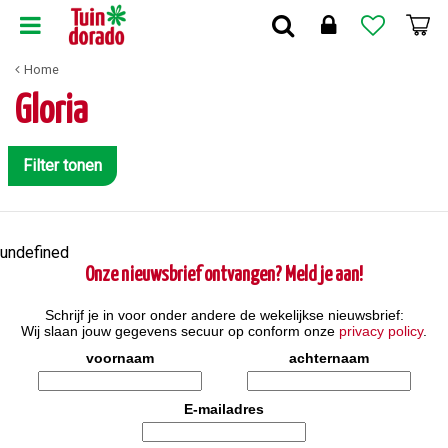
G
a
n
Home
a
a
Gloria
r
c
o
Filter tonen
n
t
e
n
undefined
t
Onze nieuwsbrief ontvangen? Meld je aan!
Schrijf je in voor onder andere de wekelijkse nieuwsbrief:
Wij slaan jouw gegevens secuur op conform onze
privacy policy
.
voornaam
achternaam
E-mailadres