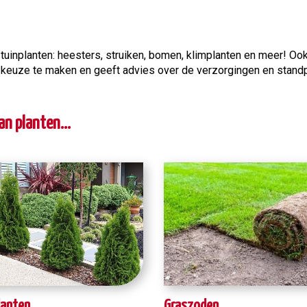
uinplanten: heesters, struiken, bomen, klimplanten en meer! Oo
n keuze te maken en geeft advies over de verzorgingen en standpla
n planten...
lanten
Graszoden