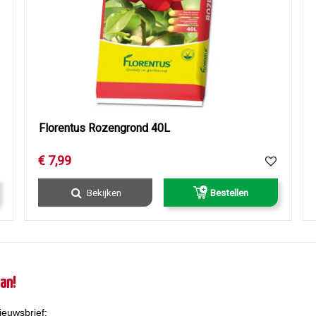
Florentus Rozengrond 40L
€
7
,
99
Bekijken
Bestellen
an!
ieuwsbrief: