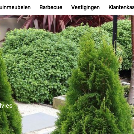
uinmeubelen
Barbecue
Vestigingen
Klantenkaa
dvies