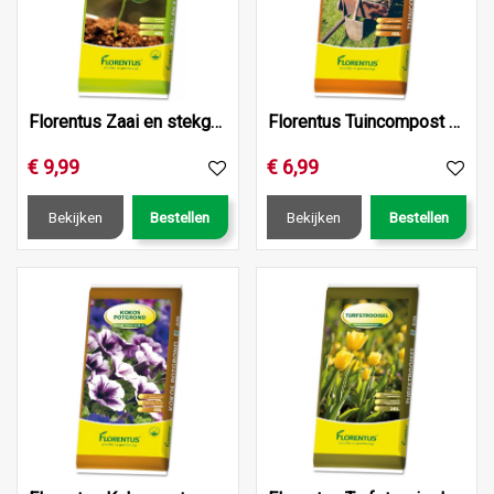
Florentus Zaai en stekgrond 40L
Florentus Tuincompost 40L
€
9
,
99
€
6
,
99
Bekijken
Bestellen
Bekijken
Bestellen