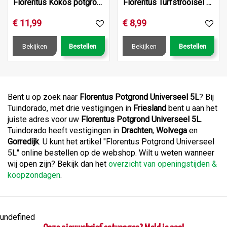
Florentus Kokos potgrond 40L
Florentus Turfstrooisel 50L
€
11
,
99
€
8
,
99
Bekijken
Bestellen
Bekijken
Bestellen
Bent u op zoek naar
Florentus Potgrond Universeel 5L
? Bij
Tuindorado, met drie vestigingen in
Friesland
bent u aan het
juiste adres voor uw
Florentus Potgrond Universeel 5L
.
Tuindorado heeft vestigingen in
Drachten
,
Wolvega
en
Gorredijk
. U kunt het artikel "Florentus Potgrond Universeel
5L" online bestellen op de webshop. Wilt u weten wanneer
wij open zijn? Bekijk dan het
overzicht van openingstijden &
koopzondagen
.
undefined