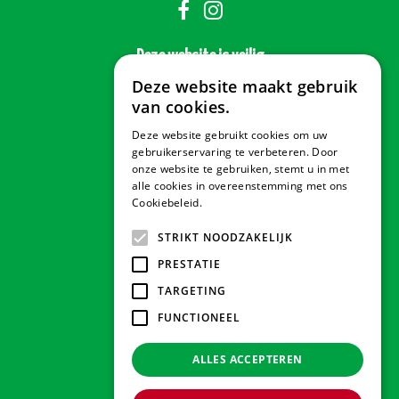
Deze website is veilig
Deze website maakt gebruik
van cookies.
Deze website gebruikt cookies om uw
Veilig betalen
gebruikerservaring te verbeteren. Door
onze website te gebruiken, stemt u in met
alle cookies in overeenstemming met ons
Cookiebeleid.
Lees verder
Contact & Openingstijden
STRIKT NOODZAKELIJK
PRESTATIE
Tuindorado Drachten
TARGETING
FUNCTIONEEL
Tuindorado Gorredijk
ALLES ACCEPTEREN
Tuindorado Wolvega