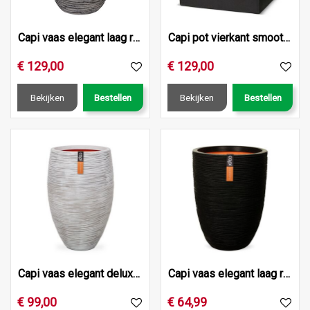
Capi vaas elegant laag rib nl 46x58 antraciet
Capi pot vierkant smooth nl 50x50x50 zwart
€
129
,
00
€
129
,
00
Bekijken
Bestellen
Bekijken
Bestellen
Capi vaas elegant deluxe rib nl 40x30 ivoor
Capi vaas elegant laag rib nl 36x47 zwart
€
99
,
00
€
64
,
99