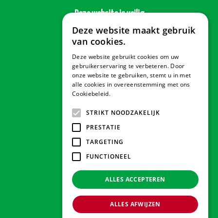
Deze website is veilig
Deze website maakt gebruik
van cookies.
Deze website gebruikt cookies om uw
Veilig betalen
gebruikerservaring te verbeteren. Door
onze website te gebruiken, stemt u in met
alle cookies in overeenstemming met ons
Cookiebeleid.
Lees verder
Contact & Openingstijden
STRIKT NOODZAKELIJK
PRESTATIE
Tuindorado Drachten
TARGETING
FUNCTIONEEL
Tuindorado Gorredijk
ALLES ACCEPTEREN
Tuindorado Wolvega
ALLES AFWIJZEN
© 2026 Tuindorado