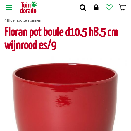
G
a
n
Bloempotten binnen
a
a
Floran pot boule d10.5 h8.5 cm
r
c
wijnrood es/9
o
n
t
e
n
t