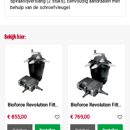
spiraalvijverslang (2 stuks), Eenvoudig aandraaien met
behulp van de schroefvleugel.
Bekijk hier:
Bioforce Revolution Filterset 28000
Bioforce Revolution Filterset 18000
€
855
,
00
€
769
,
00
Bekijken
Bestellen
Bekijken
Bestellen