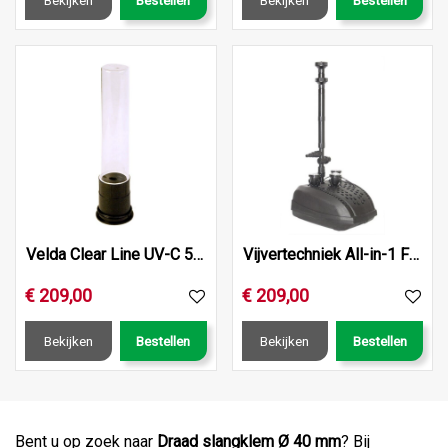
Velda Clear Line UV-C 55 Watt
Vijvertechniek All-in-1 Filter Fountain
€
209
,
00
€
209
,
00
Bekijken
Bestellen
Bekijken
Bestellen
Bent u op zoek naar
Draad slangklem Ø 40 mm
? Bij