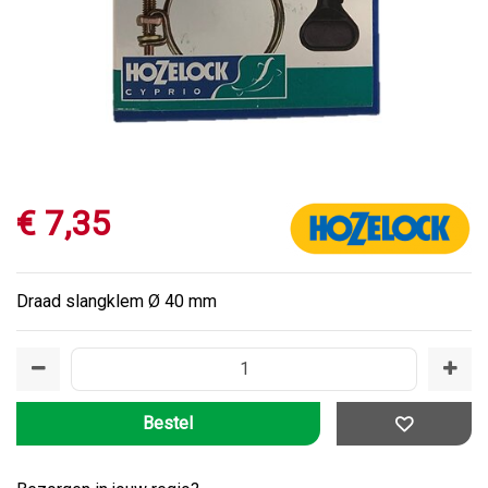
€
7
,
35
Draad slangklem Ø 40 mm