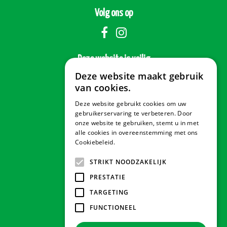
Volg ons op
Deze website is veilig
Deze website maakt gebruik
van cookies.
Deze website gebruikt cookies om uw
Veilig betalen
gebruikerservaring te verbeteren. Door
onze website te gebruiken, stemt u in met
alle cookies in overeenstemming met ons
Cookiebeleid.
Lees verder
Contact & Openingstijden
STRIKT NOODZAKELIJK
PRESTATIE
Tuindorado Drachten
TARGETING
FUNCTIONEEL
Tuindorado Gorredijk