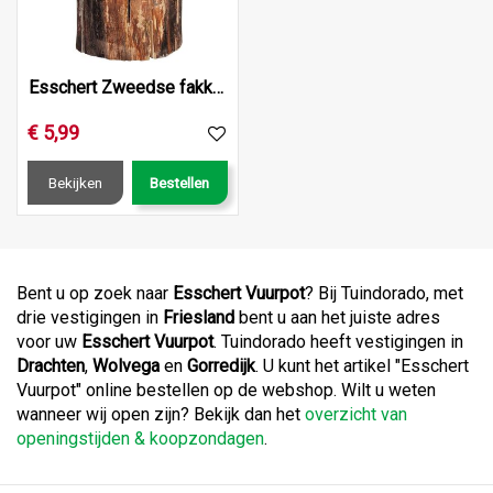
Esschert Zweedse fakkel 25cm ø15-25cm
€
5
,
99
Bekijken
Bestellen
Bent u op zoek naar
Esschert Vuurpot
? Bij Tuindorado, met
drie vestigingen in
Friesland
bent u aan het juiste adres
voor uw
Esschert Vuurpot
. Tuindorado heeft vestigingen in
Drachten
,
Wolvega
en
Gorredijk
. U kunt het artikel "Esschert
Vuurpot" online bestellen op de webshop. Wilt u weten
wanneer wij open zijn? Bekijk dan het
overzicht van
openingstijden & koopzondagen
.