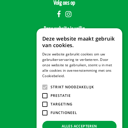
Volg ons op
Deze website is veilig
Deze website maakt gebruik
van cookies.
Deze website gebruikt cookies om uw
Veilig betalen
gebruikerservaring te verbeteren. Door
onze website te gebruiken, stemt u in met
alle cookies in overeenstemming met ons
Cookiebeleid.
Lees verder
Contact & Openingstijden
STRIKT NOODZAKELIJK
PRESTATIE
Tuindorado Drachten
TARGETING
FUNCTIONEEL
Tuindorado Gorredijk
ALLES ACCEPTEREN
Tuindorado Wolvega