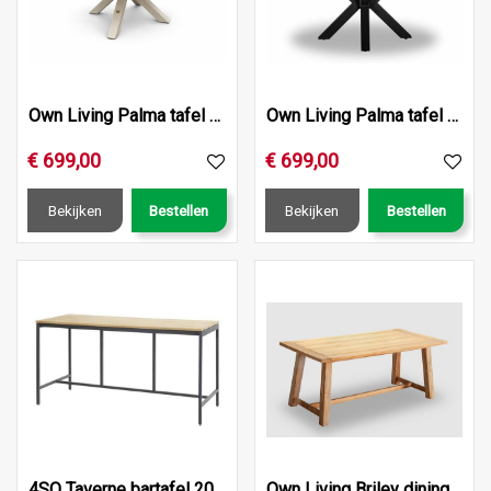
Own Living Palma tafel rond dia. 140cm, Frame ALU Pearl, Te…
Own Living Palma tafel rond dia. 140cm, Frame ALU Dark anth…
€
699
,
00
€
699
,
00
Bekijken
Bestellen
Bekijken
Bestellen
4SO Taverne bartafel 200 x 85 x 105 cm.
Own Living Briley dining tafel 180cm, Teak