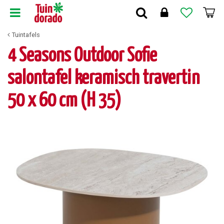
G
a
n
Tuintafels
a
a
4 Seasons Outdoor Sofie
r
c
salontafel keramisch travertin
o
n
50 x 60 cm (H 35)
t
e
n
t