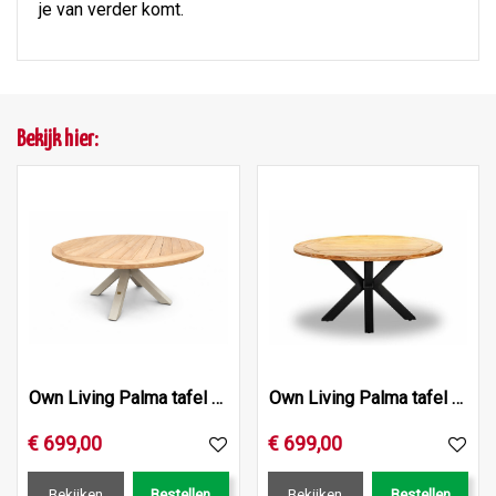
je van verder komt.
Bekijk hier:
Own Living Palma tafel rond dia. 140cm, Frame ALU Pearl, Te…
Own Living Palma tafel rond dia. 140cm, Frame ALU Dark anth…
€
699
,
00
€
699
,
00
Bekijken
Bestellen
Bekijken
Bestellen