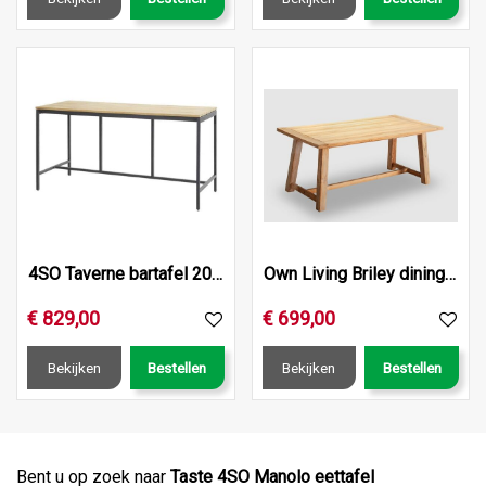
4SO Taverne bartafel 200 x 85 x 105 cm.
Own Living Briley dining tafel 180cm, Teak
€
829
,
00
€
699
,
00
Bekijken
Bestellen
Bekijken
Bestellen
Bent u op zoek naar
Taste 4SO Manolo eettafel