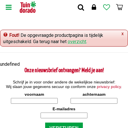
G
a
n
a
a
x
r
Fout!
De opgevraagde productpagina is tijdelijk
c
uitgeschakeld. Ga terug naar het
overzicht
.
o
n
t
undefined
e
Onze nieuwsbrief ontvangen? Meld je aan!
n
t
Schrijf je in voor onder andere de wekelijkse nieuwsbrief:
Wij slaan jouw gegevens secuur op conform onze
privacy policy
.
voornaam
achternaam
E-mailadres